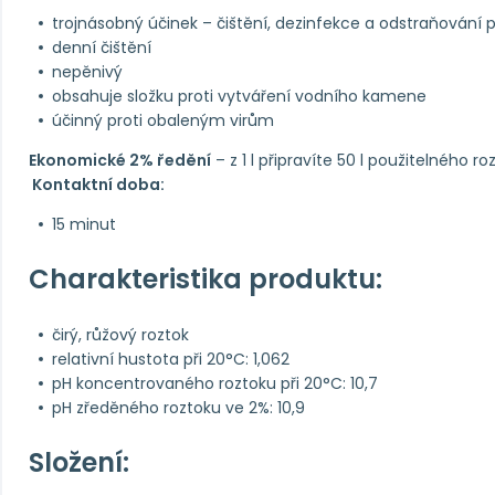
trojnásobný účinek – čištění, dezinfekce a odstraňování
denní čištění
nepěnivý
obsahuje složku proti vytváření vodního kamene
účinný proti obaleným virům
Ekonomické 2% ředění
– z 1 l připravíte 50 l použitelného ro
Kontaktní doba:
15 minut
Charakteristika produktu:
čirý, růžový roztok
relativní hustota při 20°C: 1,062
pH koncentrovaného roztoku při 20°C: 10,7
pH zředěného roztoku ve 2%: 10,9
Složení: