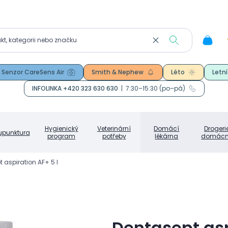
Senzor CareSens Air
Smith & Nephew
Léto
Letní
INFOLINKA +420 323 630 630
|
7:30–15:30 (po–pá)
Hygienický
Veterinární
Domácí
Drogeri
upunktura
program
potřeby
lékárna
domácn
 aspiration AF+ 5 l
Dentasept asp