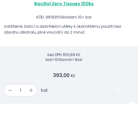
Bacillol Zero Tissues 100ks
KÓD: 9819351
Skladem 10+ bal
Udržitelné, čisticí a dezinfekční utěrky k okamžitému použití bez
obsahu alkoholu, plně virucidní do 2 minut.
bez DPH
350,89 Kč
bal=100ks
min=1bal
393,00
Kč
bal