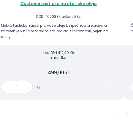
Cestovní taštička na éterické oleje
KÓD: T0208
Skladem 5 ks
Měkká taštička zajistí pro vaše oleje bezpečnou přepravu a
Č
zároveň je v ní dostatek místa pro další drobnosti, nejen na
p
cesty.
bez DPH
412,40 Kč
min=1ks
499,00
Kč
ks