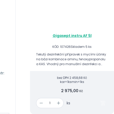
Gigasept instru AF 5l
KÓD: 107426
Skladem 5 ks
Tekutý dezinfekční přípravek s mycími účinky
na bázi kombinace aminu, fenoxypropanolu
a KAS. Vhodný pro manuální dezinfekci a
čištění chirurgického instrumentária a
tr:
rigidních endoskopů.
bez DPH
2 458,68 Kč
kar=1ks
min=1ks
2 975,00
Kč
ks