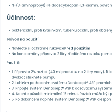
N-(3-aminopropyl)-N-dodecylpropan-1,3-diamin, povrchově
Účinnost:
baktericidní, proti kvasinkám, tuberkulocidní, proti obal
Návod na použití:
Navlečte si ochranné rukavice
Před použitím
Na konci směny připravte 2 litry zředěného roztoku pom
Použití:
1. Připravte 2% roztok (40 ml produktu na 2 litry vody). 1L
dvakrát stiskněte pumpu
2. Lehkým potřesením systému Dentasept® ASP promíchej
3. Připojte systém Dentasept® ASP k odsávacímu systému
4. Nechte působit minimálně 15 minut. Roztok může být
5. Po dokončení naplňte systém Dentasept® ASP alespoň 1