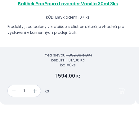
Balíček PooPourri Lavender Vanilla 30ml 8ks
KÓD: B9
Skladem 10+ ks
Produkty jsou baleny v krabičce s blistrem, která je vhodná pro
vystavení v kamenných prodejnách.
Před slevou
1 992,00 s DPH
bez DPH
1 317,36 Kč
bal=8ks
1 594,00
Kč
ks