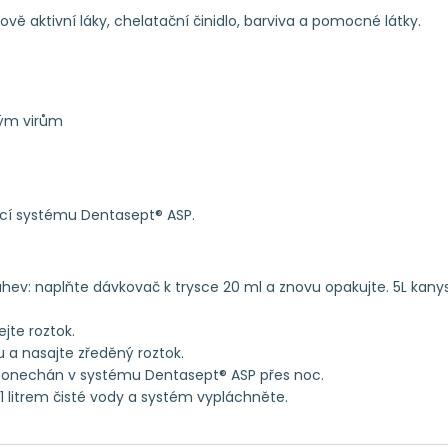
 aktivní láky, chelatační činidlo, barviva a pomocné látky.
eným virům
ocí systému Dentasept® ASP.
 lahev: naplňte dávkovač k trysce 20 ml a znovu opakujte. 5L kanys
te roztok.
 a nasajte zředěný roztok.
 ponechán v systému Dentasept® ASP přes noc.
 litrem čisté vody a systém vypláchněte.