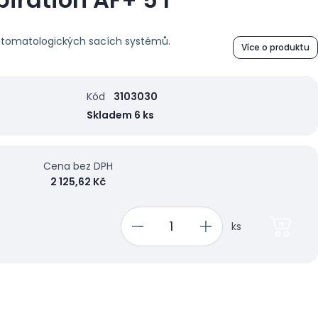
k stomatologických sacích systémů.
Více o produktu
Kód
3103030
Skladem 6 ks
Cena bez DPH
2 125,62 Kč
ks