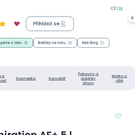
0
Přihlásit se
Košík
0,00 Kč
 péče o tělo
Balíčky na míru
Náš Blog
Potraviny a
e a
Matka a
Kosmetika
Kancelář
doplňky
ost
dítě
stravy
iration AF+ 5 l