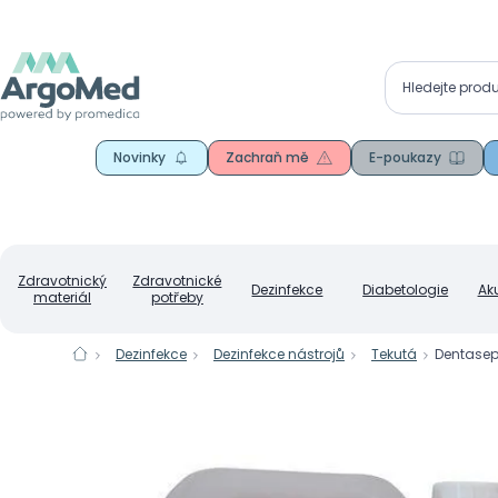
Novinky
Zachraň mě
E-poukazy
Zdravotnický
Zdravotnické
Dezinfekce
Diabetologie
Ak
materiál
potřeby
Dezinfekce
Dezinfekce nástrojů
Tekutá
Dentasept