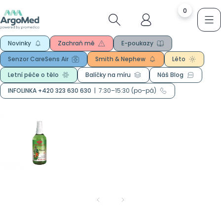
0
Novinky
Zachraň mě
E-poukazy
Senzor CareSens Air
Smith & Nephew
Léto
Letní péče o tělo
Balíčky na míru
Náš Blog
INFOLINKA +420 323 630 630
|
7:30–15:30 (po–pá)