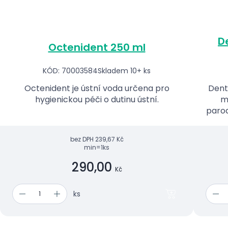
D
Octenident 250 ml
KÓD: 70003584
Skladem 10+ ks
Octenident je ústní voda určena pro
Dent
hygienickou péči o dutinu ústní.
m
parod
ky
bez DPH
239,67 Kč
min=1ks
290,00
Kč
ks