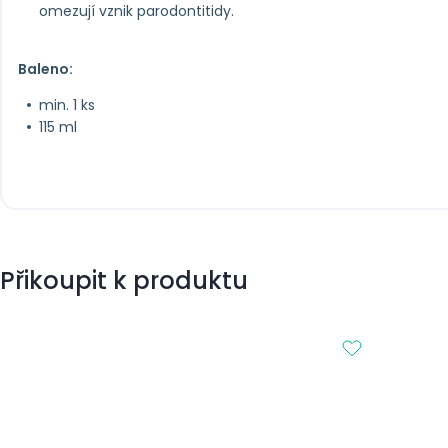
omezují vznik parodontitidy.
Baleno:
min. 1 ks
115 ml
Přikoupit k produktu