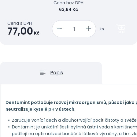
Cena bez DPH
63,64 Kč
Cena s DPH
77,00
ks
Kč
Popis
Dentamint potlačuje rozvoj mikroorganismů, působí jako 
neutralizuje kyselé pH v ústech.
Zaručuje vonící dech a dlouhotrvající pocit čistoty a svěže
Dentamint je unikátní šesti bylinná ústní voda s karnitin
podílejí na optimalizaci buněčné látkové výměny, a tím zlep