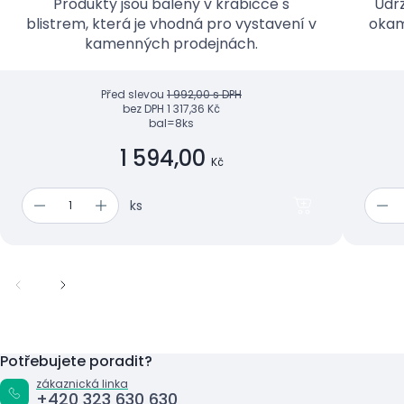
Produkty jsou baleny v krabičce s
Udrž
blistrem, která je vhodná pro vystavení v
okam
kamenných prodejnách.
Před slevou
1 992,00 s DPH
bez DPH
1 317,36 Kč
bal=8ks
1 594,00
Kč
ks
Potřebujete poradit?
zákaznická linka
+420 323 630 630