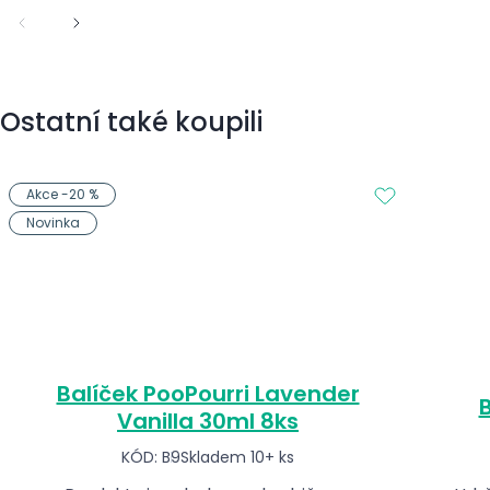
Ostatní také koupili
Akce -20 %
Novinka
Balíček PooPourri Lavender
B
Vanilla 30ml 8ks
KÓD: B9
Skladem 10+ ks