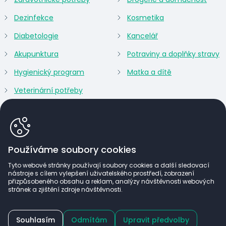
Dezinfekce
Kosmetika
Diabetologie
Kancelář
Akupunktura
Potraviny a doplňky stravy
Hygienický program
Matka a dítě
Veterinární potřeby
Používáme soubory cookies
Tyto webové stránky používají soubory cookies a další sledovací
nástroje s cílem vylepšení uživatelského prostředí, zobrazení
přizpůsobeného obsahu a reklam, analýzy návštěvnosti webových
stránek a zjištění zdroje návštěvnosti.
Lékařům a zdravotnickým zařízením nabízíme po
Souhlasím
Odmítám
Upravit předvolby