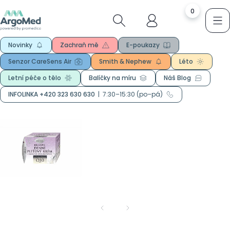
0
Novinky
Zachraň mě
E-poukazy
Senzor CareSens Air
Smith & Nephew
Léto
Letní péče o tělo
Balíčky na míru
Náš Blog
INFOLINKA +420 323 630 630
|
7:30–15:30 (po–pá)