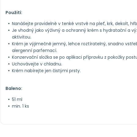
Použití:
Nanášejte pravidelně v tenké vrstvě na pleť, krk, dekolt, h
Je vhodný jako výživný a ochranný krém s hydratační a v
aktivitou.
Krém je výjimečně jemný, lehce roztíratelný, snadno vstře
alergenní parfemací.
Konzervační složka se po aplikaci přípravku z pokožky pos
Uchovávejte v chladnu.
Krém nabírejte jen čistými prsty.
Baleno:
51 ml
min. 1 ks