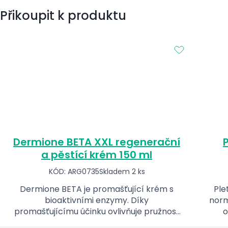
Přikoupit k produktu
Dermione BETA XXL regenerační
a pěstící krém 150 ml
KÓD: ARG0735
Skladem 2 ks
Dermione BETA je promašťující krém s
Ple
bioaktivními enzymy. Díky
norm
promašťujícímu účinku ovlivňuje pružnost
o
a hebkost pokožky, kterou zároveň
m