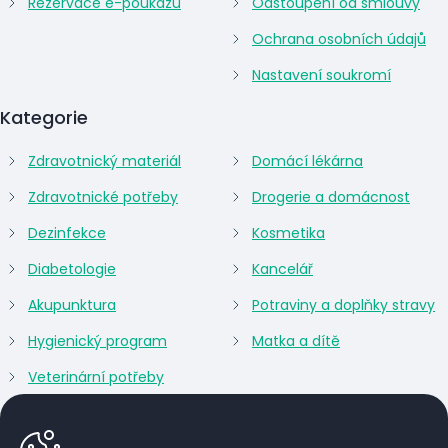
Rezervace e-poukazu
Odstoupení od smlouvy
Ochrana osobních údajů
Nastavení soukromí
Kategorie
Zdravotnický materiál
Domácí lékárna
Zdravotnické potřeby
Drogerie a domácnost
Dezinfekce
Kosmetika
Diabetologie
Kancelář
Akupunktura
Potraviny a doplňky stravy
Hygienický program
Matka a dítě
Veterinární potřeby