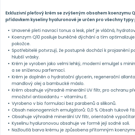
Exkluzivní pleťový krém se zvýšeným obsahem koenzymu Q1
přídavkem kyseliny hyaluronové je určen pro všechny typy p
Unavené pleti navrací tonus a lesk, pleť je vláčná, hydrato
Koenzym Q10 posiluje buněčné dýchání a tím optimalizuj
pokožce.
Spotřebitelé potvrzují, že postupně dochází k projasnění p
hlubší vrásky.
Krém je vyroben jako velmi lehký, moderní emulgel s mi
a se sníženou parfemací.
Krém je doplněn o hydratační glycerin, regenerační allanto
mandlový olej a bambucké máslo.
Krém obsahuje výhradně minerální UV filtr, pro ochranu pře
množství antioxidantu – vitamínu E.
Vyrobeno v bio formulaci bez parabenů a silikonů.
Obsah neionogenních emulgátorů: 0,0 % Obsah tukové fáze:
Obsahuje výhradně minerální UV filtr, orientačně vypočítan
Kyselinu hyaluronovou obsahuje ve formě její sodné soli.
Nažloutlá barva krému je způsobena přítomným koenzym