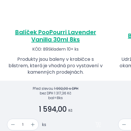
Balíček PooPourri Lavender
B
Vanilla 30ml 8ks
KÓD: B9
Skladem 10+ ks
Produkty jsou baleny v krabičce s
Udrž
blistrem, která je vhodná pro vystavení v
okam
kamenných prodejnách.
Před slevou
1 992,00 s DPH
bez DPH
1 317,36 Kč
bal=8ks
1 594,00
Kč
ks