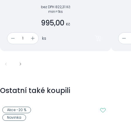
vyživuje. Blahodárně působí na pokožku
bez DPH
822,31 Kč
náchylnou k výskytu ekz...
min=1ks
995,00
Kč
ks
Ostatní také koupili
Akce -20 %
Novinka