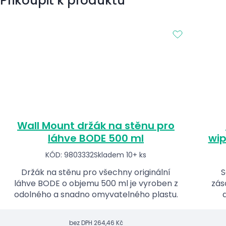
Přikoupit k produktu
Wall Mount držák na stěnu pro
láhve BODE 500 ml
wip
KÓD: 9803332
Skladem 10+ ks
Držák na stěnu pro všechny originální
S
láhve BODE o objemu 500 ml je vyroben z
zás
odolného a snadno omyvatelného plastu.
bez DPH
264,46 Kč