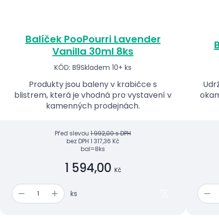
Balíček PooPourri Lavender
B
Vanilla 30ml 8ks
KÓD: B9
Skladem 10+ ks
Produkty jsou baleny v krabičce s
Udrž
blistrem, která je vhodná pro vystavení v
okam
kamenných prodejnách.
Před slevou
1 992,00 s DPH
bez DPH
1 317,36 Kč
bal=8ks
1 594,00
Kč
ks