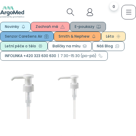
0
Novinky
Zachraň mě
E-poukazy
Senzor CareSens Air
Smith & Nephew
Léto
Letní péče o tělo
Balíčky na míru
Náš Blog
INFOLINKA +420 323 630 630
|
7:30–15:30 (po–pá)