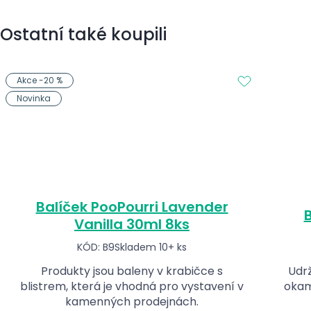
Ostatní také koupili
Akce -20 %
Novinka
Balíček PooPourri Lavender
B
Vanilla 30ml 8ks
KÓD: B9
Skladem 10+ ks
Produkty jsou baleny v krabičce s
Udrž
blistrem, která je vhodná pro vystavení v
okam
kamenných prodejnách.