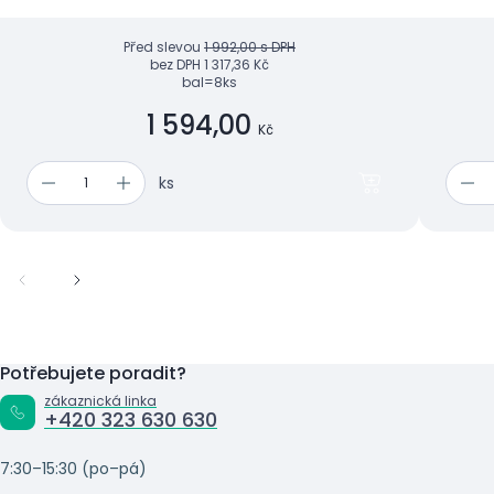
Před slevou
1 992,00 s DPH
bez DPH
1 317,36 Kč
bal=8ks
1 594,00
Kč
ks
Potřebujete poradit?
zákaznická linka
+420 323 630 630
7:30–15:30 (po–pá)