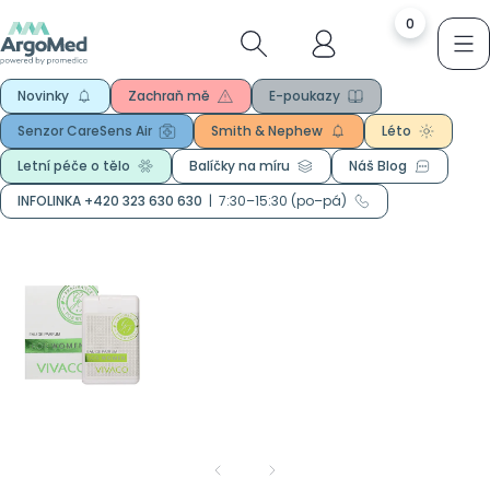
0
Novinky
Zachraň mě
E-poukazy
Senzor CareSens Air
Smith & Nephew
Léto
Letní péče o tělo
Balíčky na míru
Náš Blog
INFOLINKA +420 323 630 630
|
7:30–15:30 (po–pá)