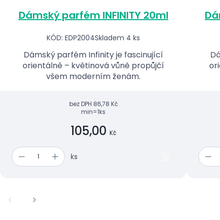
Dámský parfém INFINITY 20ml
Dá
KÓD: EDP2004
Skladem 4 ks
Dámský parfém Infinity je fascinující
Dá
orientálně – květinová vůně propůjčí
or
všem moderním ženám.
bez DPH
86,78 Kč
min=1ks
105,00
Kč
ks