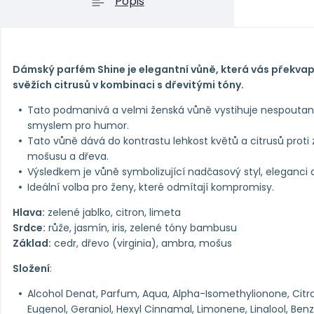
Popis
Dámský parfém Shine je elegantní vůně, která vás překv
svěžích citrusů v kombinaci s dřevitými tóny.
Tato podmanivá a velmi ženská vůně vystihuje nespouta
smyslem pro humor.
Tato vůně dává do kontrastu lehkost květů a citrusů pro
mošusu a dřeva.
Výsledkem je vůně symbolizující nadčasový styl, eleganci a 
Ideální volba pro ženy, které odmítají kompromisy.
Hlava:
zelené jablko, citron, limeta
Srdce:
růže, jasmín, iris, zelené tóny bambusu
Základ:
cedr, dřevo (virginia), ambra, mošus
Složení
:
Alcohol Denat, Parfum, Aqua, Alpha-Isomethylionone, Citral
Eugenol, Geraniol, Hexyl Cinnamal, Limonene, Linalool, Benz