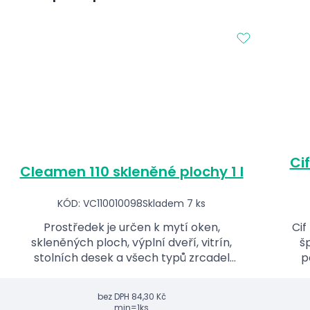
Ci
Cleamen 110 skleněné plochy 1 l
KÓD: VC110010098
Skladem 7 ks
Prostředek je určen k mytí oken,
Cif
skleněných ploch, výplní dveří, vitrín,
š
stolních desek a všech typů zrcadel
p
sprejovou metodou.
bez DPH
84,30 Kč
min=1ks