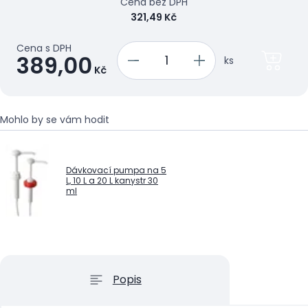
Cena bez DPH
321,49 Kč
Cena s DPH
389,00
ks
Kč
Mohlo by se vám hodit
Dávkovací pumpa na 5
L, 10 L a 20 L kanystr 30
ml
Popis