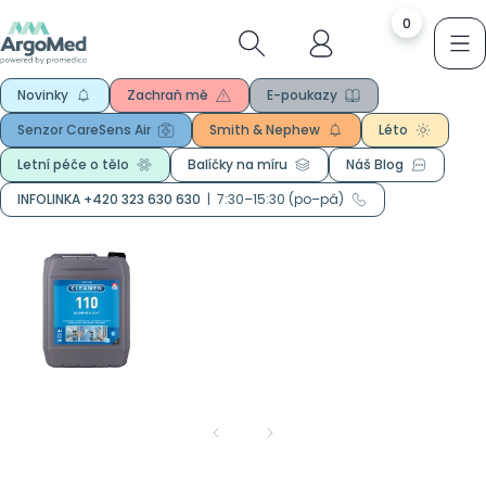
0
Novinky
Zachraň mě
E-poukazy
Senzor CareSens Air
Smith & Nephew
Léto
Letní péče o tělo
Balíčky na míru
Náš Blog
INFOLINKA +420 323 630 630
|
7:30–15:30 (po–pá)