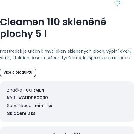
Cleamen 110 skleněné
plochy 5 l
Prostředek je určen k mytí oken, skleněných ploch, výplní dveří,
vitrín, stolních desek a všech typů zrcadel sprejovou metodou.
Více o produktu
Značka
CORMEN
Kód
VC110050099
Specifikace
min=1ks
Skladem 3 ks