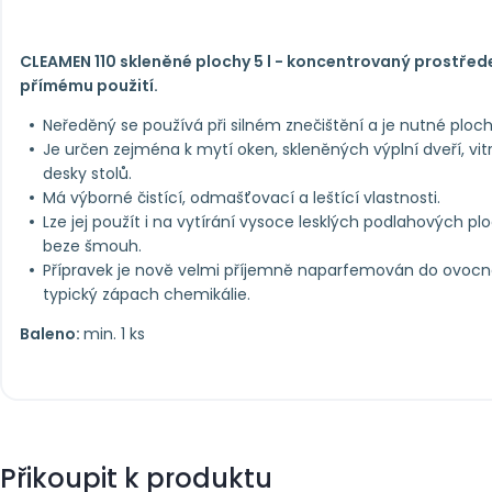
CLEAMEN 110 skleněné plochy 5 l - koncentrovaný prostřede
přímému použití.
Neředěný se používá při silném znečištění a je nutné ploc
Je určen zejména k mytí oken, skleněných výplní dveří, vitr
desky stolů.
Má výborné čistící, odmašťovací a leštící vlastnosti.
Lze jej použít i na vytírání vysoce lesklých podlahových 
beze šmouh.
Přípravek je nově velmi příjemně naparfemován do ovocn
typický zápach chemikálie.
Baleno:
min. 1 ks
Přikoupit k produktu