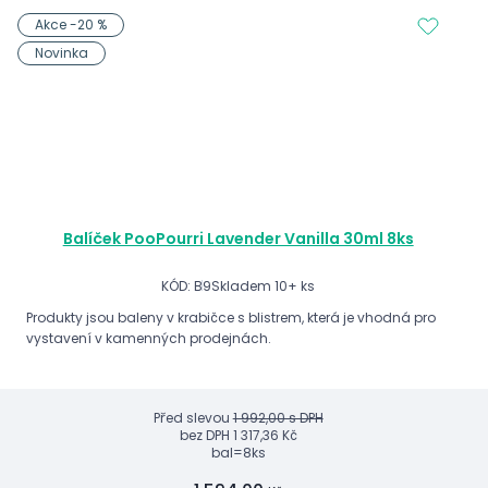
Akce -20 %
Novinka
Balíček PooPourri Lavender Vanilla 30ml 8ks
KÓD: B9
Skladem 10+ ks
Produkty jsou baleny v krabičce s blistrem, která je vhodná pro
vystavení v kamenných prodejnách.
Před slevou
1 992,00 s DPH
bez DPH
1 317,36 Kč
bal=8ks