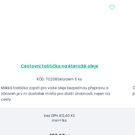
Cestovní taštička na éterické oleje
KÓD: T0208
Skladem 5 ks
Měkká taštička zajistí pro vaše oleje bezpečnou přepravu a
Č
zároveň je v ní dostatek místa pro další drobnosti, nejen na
p
cesty.
bez DPH
412,40 Kč
min=1ks