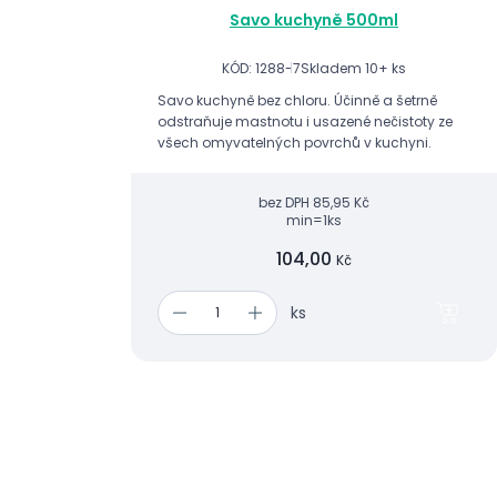
Savo kuchyně 500ml
KÓD: 1288-7
Skladem 10+ ks
Savo kuchyně bez chloru. Účinně a šetrně
odstraňuje mastnotu i usazené nečistoty ze
všech omyvatelných povrchů v kuchyni.
bez DPH
85,95 Kč
min=1ks
104,00
Kč
ks