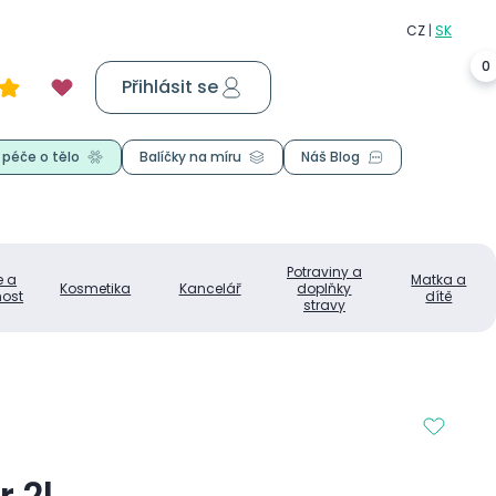
0
Přihlásit se
Košík
0,00 Kč
 péče o tělo
Balíčky na míru
Náš Blog
Potraviny a
e a
Matka a
Kosmetika
Kancelář
doplňky
ost
dítě
stravy
r 2l