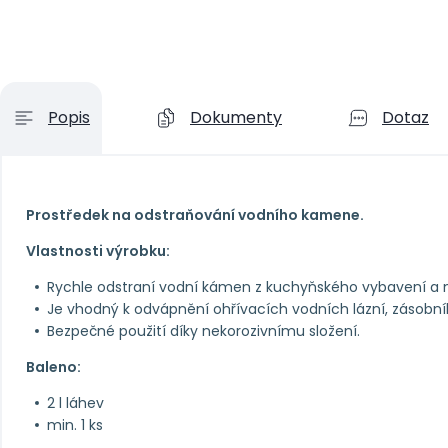
Popis
Dokumenty
Dotaz
Prostředek na odstraňování vodního kamene.
Vlastnosti výrobku:
Rychle odstraní vodní kámen z kuchyňského vybavení a ná
Je vhodný k odvápnění ohřívacích vodních lázní, zásobní
Bezpečné použití díky nekorozivnímu složení.
Baleno:
2 l láhev
min. 1 ks