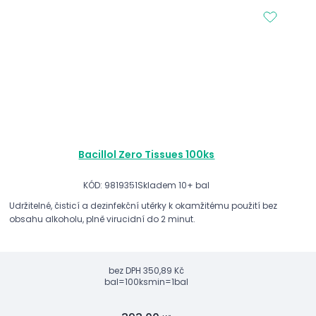
Bacillol Zero Tissues 100ks
KÓD: 9819351
Skladem 10+ bal
Udržitelné, čisticí a dezinfekční utěrky k okamžitému použití bez
obsahu alkoholu, plně virucidní do 2 minut.
bez DPH
350,89 Kč
bal=100ks
min=1bal