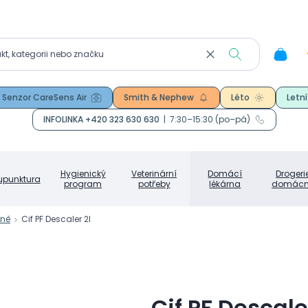
Senzor CareSens Air
Smith & Nephew
Léto
Letní
INFOLINKA +420 323 630 630
|
7:30–15:30 (po–pá)
Hygienický
Veterinární
Domácí
Drogeri
upunktura
program
potřeby
lékárna
domácn
ně
Cif PF Descaler 2l
Cif PF Descale