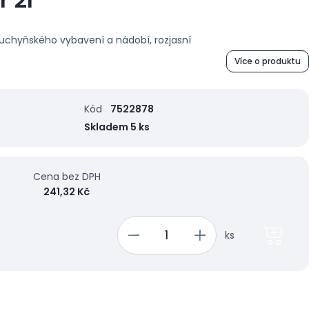
uchyňského vybavení a nádobí, rozjasní
Více o produktu
Kód
7522878
Skladem 5 ks
Cena bez DPH
241,32 Kč
ks