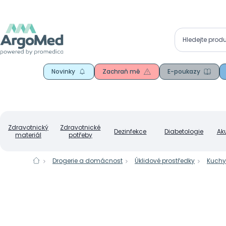
Novinky
Zachraň mě
E-poukazy
Zdravotnický
Zdravotnické
Dezinfekce
Diabetologie
Ak
materiál
potřeby
Drogerie a domácnost
Úklidové prostředky
Kuchy