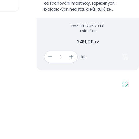
odstraňování mastnoty, zapečených
biologických nečistot, olejů i tuků ze
smaltovaných povrchů, kovů i plastů.
bez DPH
205,79 Kč
min=1ks
249,00
Kč
ks