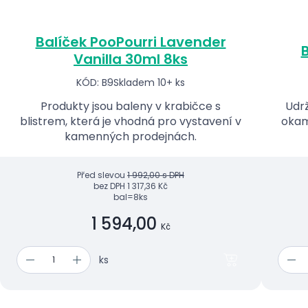
Balíček PooPourri Lavender
B
Vanilla 30ml 8ks
KÓD: B9
Skladem 10+ ks
Produkty jsou baleny v krabičce s
Udrž
blistrem, která je vhodná pro vystavení v
okam
kamenných prodejnách.
Před slevou
1 992,00 s DPH
bez DPH
1 317,36 Kč
bal=8ks
1 594,00
Kč
ks