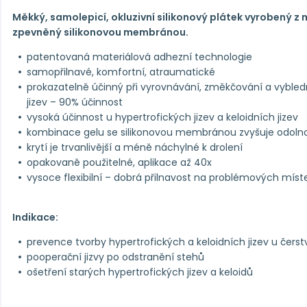
Měkký, samolepicí, okluzivní silikonový plátek vyrobený z 
zpevněný silikonovou membránou.
patentovaná materiálová adhezní technologie
samopřilnavé, komfortní, atraumatické
prokazatelně účinný při vyrovnávání, změkčování a vyble
jizev – 90% účinnost
vysoká účinnost u hypertrofických jizev a keloidních jizev
kombinace gelu se silikonovou membránou zvyšuje odoln
krytí je trvanlivější a méně náchylné k drolení
opakovaně použitelné, aplikace až 40x
vysoce flexibilní – dobrá přilnavost na problémových mís
Indikace:
prevence tvorby hypertrofických a keloidních jizev u čers
pooperační jizvy po odstranění stehů
ošetření starých hypertrofických jizev a keloidů