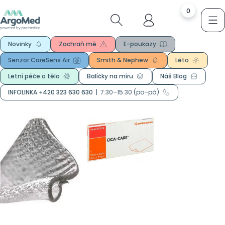
0
Novinky
Zachraň mě
E-poukazy
Senzor CareSens Air
Smith & Nephew
Léto
Letní péče o tělo
Balíčky na míru
Náš Blog
INFOLINKA +420 323 630 630
|
7:30–15:30 (po–pá)