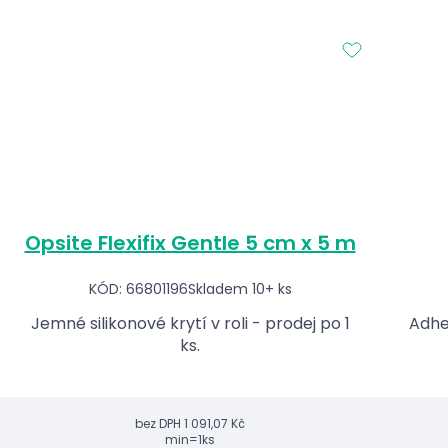
Opsite Flexifix Gentle 5 cm x 5 m
KÓD: 66801196
Skladem 10+ ks
Jemné silikonové krytí v roli - prodej po 1
Adhez
ks.
bez DPH
1 091,07 Kč
min=1ks