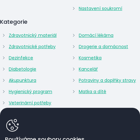
Nastavení soukromí
Kategorie
Zdravotnický materiál
Domácí lékárna
Zdravotnické potřeby
Drogerie a domácnost
Dezinfekce
Kosmetika
Diabetologie
Kancelář
Akupunktura
Potraviny a doplňky stravy
Hygienický program
Matka a dítě
Veterinární potřeby
Používáme soubory cookies