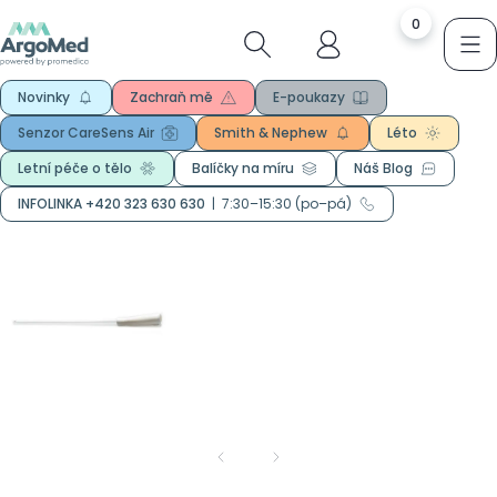
0
Novinky
Zachraň mě
E-poukazy
Senzor CareSens Air
Smith & Nephew
Léto
Letní péče o tělo
Balíčky na míru
Náš Blog
INFOLINKA +420 323 630 630
|
7:30–15:30 (po–pá)