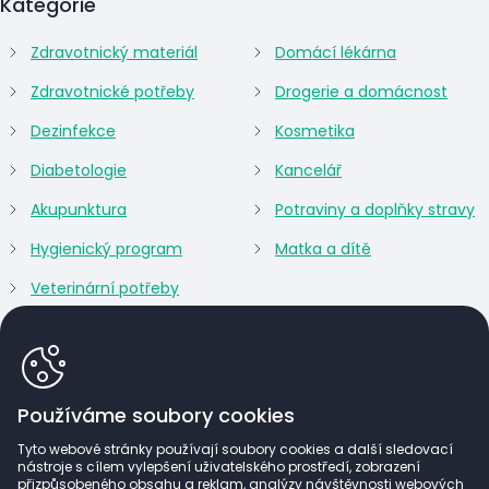
Kategorie
Zdravotnický materiál
Domácí lékárna
Zdravotnické potřeby
Drogerie a domácnost
Dezinfekce
Kosmetika
Diabetologie
Kancelář
Akupunktura
Potraviny a doplňky stravy
Hygienický program
Matka a dítě
Veterinární potřeby
Používáme soubory cookies
Tyto webové stránky používají soubory cookies a další sledovací
nástroje s cílem vylepšení uživatelského prostředí, zobrazení
přizpůsobeného obsahu a reklam, analýzy návštěvnosti webových