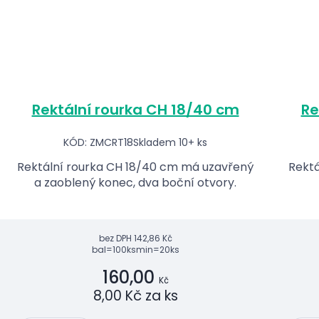
Rektální rourka CH 18/40 cm
Re
KÓD: ZMCRT18
Skladem 10+ ks
Rektální rourka CH 18/40 cm má uzavřený
Rektá
a zaoblený konec, dva boční otvory.
bez DPH
142,86 Kč
bal=100ks
min=20ks
160,00
Kč
8,00 Kč za ks