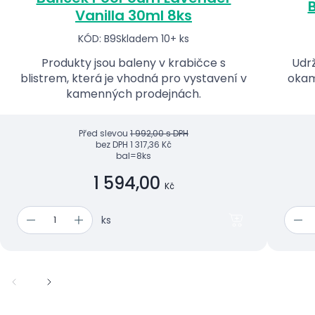
B
Vanilla 30ml 8ks
KÓD: B9
Skladem 10+ ks
Produkty jsou baleny v krabičce s
Udrž
blistrem, která je vhodná pro vystavení v
okam
kamenných prodejnách.
Před slevou
1 992,00 s DPH
bez DPH
1 317,36 Kč
bal=8ks
1 594,00
Kč
ks