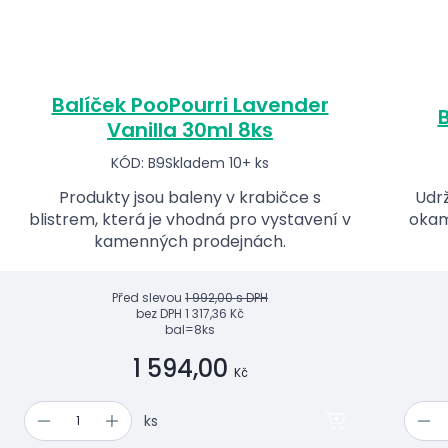
Balíček PooPourri Lavender
B
Vanilla 30ml 8ks
KÓD: B9
Skladem 10+ ks
Produkty jsou baleny v krabičce s
Udrž
blistrem, která je vhodná pro vystavení v
okam
kamenných prodejnách.
Před slevou
1 992,00 s DPH
bez DPH
1 317,36 Kč
bal=8ks
1 594,00
Kč
ks