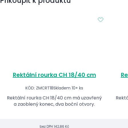
Přikoupit k produktu
Rektální rourka CH 18/40 cm
Re
KÓD: ZMCRT18
Skladem 10+ ks
Rektální rourka CH 18/40 cm má uzavřený
Rektá
a zaoblený konec, dva boční otvory.
bez DPH
142,86 Kč