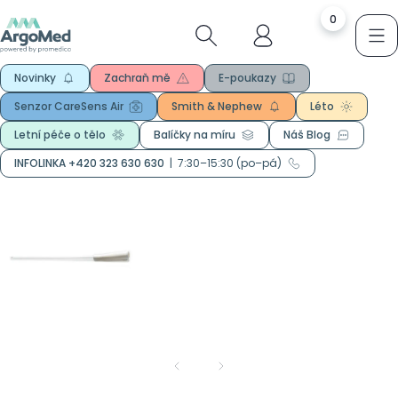
0
Novinky
Zachraň mě
E-poukazy
Senzor CareSens Air
Smith & Nephew
Léto
Letní péče o tělo
Balíčky na míru
Náš Blog
INFOLINKA +420 323 630 630
|
7:30–15:30 (po–pá)