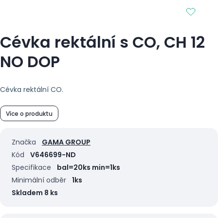
Cévka rektální s CO, CH 12
NO DOP
Cévka rektální CO.
Více o produktu
Značka
GAMA GROUP
Kód
V646699-ND
Specifikace
bal=20ks min=1ks
Minimální odběr
1ks
Skladem 8 ks