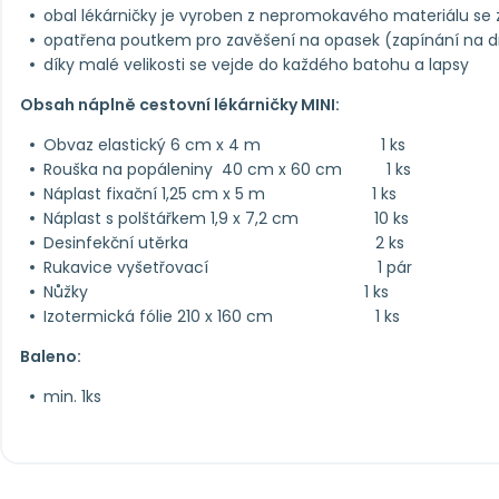
obal lékárničky je vyroben z nepromokavého materiálu se
opatřena poutkem pro zavěšení na opasek (zapínání na d
díky malé velikosti se vejde do každého batohu a lapsy
Obsah náplně cestovní lékárničky MINI:
Obvaz elastický 6 cm x 4 m 1 ks
Rouška na popáleniny 40 cm x 60 cm 1 ks
Náplast fixační 1,25 cm x 5 m 1 ks
Náplast s polštářkem 1,9 x 7,2 cm 10 ks
Desinfekční utěrka 2 ks
Rukavice vyšetřovací 1 pár
Nůžky 1 ks
Izotermická fólie 210 x 160 cm 1 ks
Baleno:
min. 1ks