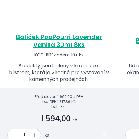
Balíček PooPourri Lavender
B
Vanilla 30ml 8ks
KÓD: B9
Skladem 10+ ks
Produkty jsou baleny v krabičce s
Udrž
blistrem, která je vhodná pro vystavení v
okam
kamenných prodejnách.
Před slevou
1 992,00 s DPH
bez DPH
1 317,36 Kč
bal=8ks
1 594,00
Kč
ks