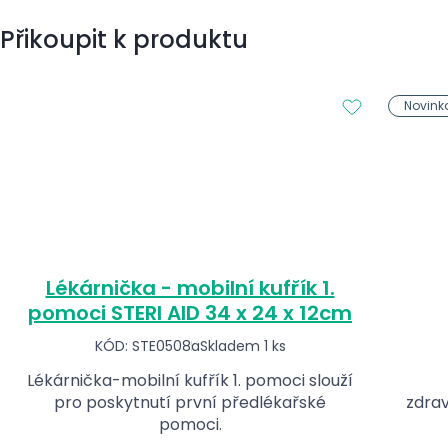
Přikoupit k produktu
Novink
Lékárnička - mobilní kufřík 1.
pomoci STERI AID 34 x 24 x 12cm
KÓD: STE0508a
Skladem 1 ks
Lékárnička-mobilní kufřík 1. pomoci slouží
pro poskytnutí první předlékařské
zdrav
pomoci.