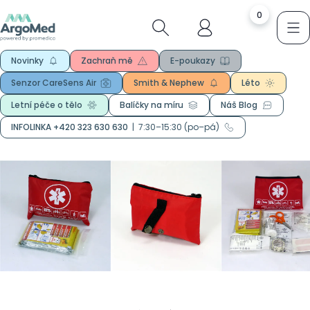
0
Novinky
Zachraň mě
E-poukazy
Senzor CareSens Air
Smith & Nephew
Léto
Letní péče o tělo
Balíčky na míru
Náš Blog
INFOLINKA +420 323 630 630
|
7:30–15:30 (po–pá)