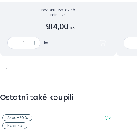
bez DPH
1 581,82 Kč
min=1ks
1 914,00
Kč
ks
Ostatní také koupili
Akce -20 %
Novinka