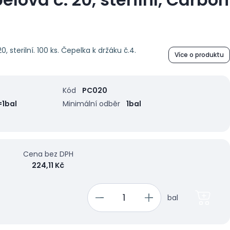
, sterilní. 100 ks. Čepelka k držáku č.4.
Více o produktu
Kód
PC020
=1bal
Minimální odběr
1bal
Cena bez DPH
224,11 Kč
bal