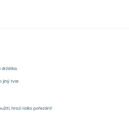
 držátka.
 jiný tvar.
žití, hrozí riziko pořezání!