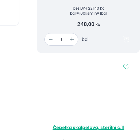
bez DPH
221,43 Kč
bal=100ks
min=1bal
248,00
Kč
bal
Čepelka skalpelová, sterilní č.11