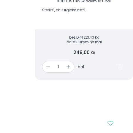
KÓD: LBST11W
Skladem 10+ bal
Sterilní, chirurgické ostří.
bez DPH
221,43 Kč
bal=100ks
min=1bal
248,00
Kč
bal