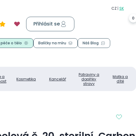
0
Přihlásit se
Košík
0,00 Kč
 péče o tělo
Balíčky na míru
Náš Blog
Potraviny a
e a
Matka a
Kosmetika
Kancelář
doplňky
ost
dítě
stravy
lová č. 20, sterilní, Carbon