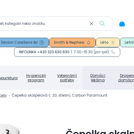
Senzor CareSens Air
Smith & Nephew
Léto
Letní
INFOLINKA +420 323 630 630
|
7:30–15:30 (po–pá)
Hygienický
Veterinární
Domácí
Drogeri
upunktura
program
potřeby
lékárna
domácn
pely
Čepelka skalpelová č. 20, sterilní, Carbon Paramount
Čepelka skalpe