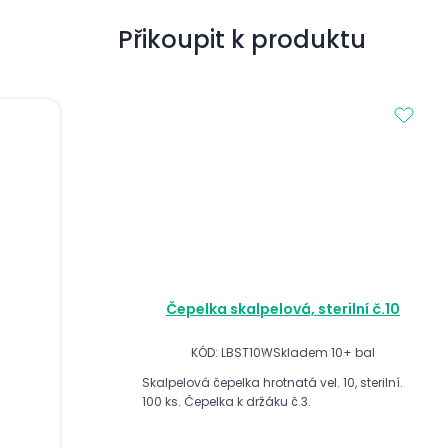
Přikoupit k produktu
Čepelka skalpelová, sterilní č.10
KÓD: LBST10W
Skladem 10+ bal
Skalpelová čepelka hrotnatá vel. 10, sterilní.
100 ks. Čepelka k držáku č.3.