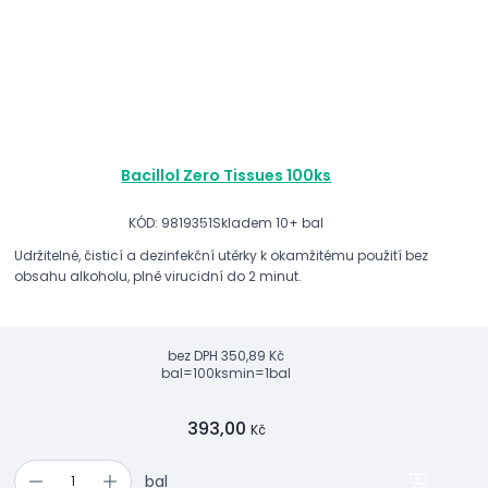
Bacillol Zero Tissues 100ks
KÓD: 9819351
Skladem 10+ bal
Udržitelné, čisticí a dezinfekční utěrky k okamžitému použití bez
obsahu alkoholu, plně virucidní do 2 minut.
bez DPH
350,89 Kč
bal=100ks
min=1bal
393,00
Kč
bal