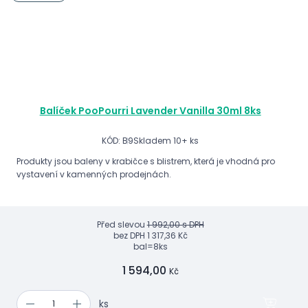
Balíček PooPourri Lavender Vanilla 30ml 8ks
KÓD: B9
Skladem 10+ ks
Produkty jsou baleny v krabičce s blistrem, která je vhodná pro
vystavení v kamenných prodejnách.
Před slevou
1 992,00 s DPH
bez DPH
1 317,36 Kč
bal=8ks
1 594,00
Kč
ks