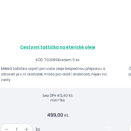
Cestovní taštička na éterické oleje
KÓD: T0208
Skladem 5 ks
Měkká taštička zajistí pro vaše oleje bezpečnou přepravu a
Č
zároveň je v ní dostatek místa pro další drobnosti, nejen na
p
cesty.
bez DPH
412,40 Kč
min=1ks
499,00
Kč
ks