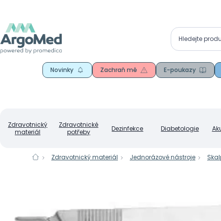
Novinky
Zachraň mě
E-poukazy
Zdravotnický
Zdravotnické
Dezinfekce
Diabetologie
Ak
materiál
potřeby
Zdravotnický materiál
Jednorázové nástroje
Skal