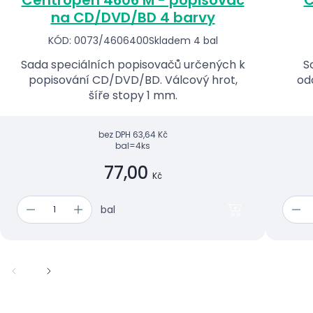
na CD/DVD/BD 4 barvy
KÓD: 0073/4606400
Skladem 4 bal
Sada speciálních popisovačů určených k
S
popisování CD/DVD/BD. Válcový hrot,
od
šíře stopy 1 mm.
bez DPH
63,64 Kč
bal=4ks
77,00
Kč
bal