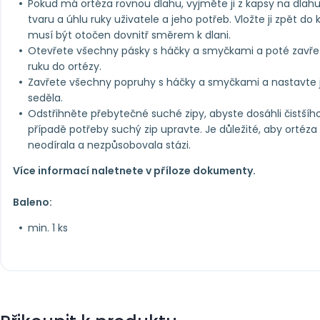
Pokud má ortéza rovnou dlahu, vyjměte ji z kapsy na dlah
tvaru a úhlu ruky uživatele a jeho potřeb. Vložte ji zpět do
musí být otočen dovnitř směrem k dlani.
Otevřete všechny pásky s háčky a smyčkami a poté zavře
ruku do ortézy.
Zavřete všechny popruhy s háčky a smyčkami a nastavte j
seděla.
Odstřihněte přebytečné suché zipy, abyste dosáhli čistšího
případě potřeby suchý zip upravte. Je důležité, aby ortéza 
neodírala a nezpůsobovala stázi.
Více informací naletnete v příloze dokumenty.
Baleno:
min. 1 ks