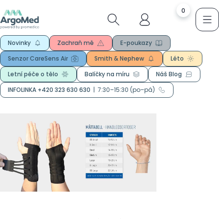
0
Novinky
Zachraň mě
E-poukazy
Senzor CareSens Air
Smith & Nephew
Léto
Letní péče o tělo
Balíčky na míru
Náš Blog
INFOLINKA +420 323 630 630
|
7:30–15:30 (po–pá)