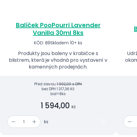
Balíček PooPourri Lavender
B
Vanilla 30ml 8ks
KÓD: B9
Skladem 10+ ks
Produkty jsou baleny v krabičce s
Udrž
blistrem, která je vhodná pro vystavení v
okam
kamenných prodejnách.
Před slevou
1 992,00 s DPH
bez DPH
1 317,36 Kč
bal=8ks
1 594,00
Kč
ks