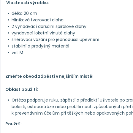
Vlastnosti výrobku:
délka 20 cm
hliníková tvarovací dlaha
2 vyndavací dorsální spirálové dlahy
vyndavací loketní vinuté dlahy
šněrovací vázání pro jednodušší upevnění
stabilní a prodyšný materiál
vel. M
Změřte obvod zápěstí v nejširším místě!
Oblast použití:
Ortéza podporuje ruku, zápěstí a předloktí uživatele po zra
bolesti, osteoartróze nebo problémech způsobených přetíž
k preventivním účelům při těžkých nebo opakovaných po
Použití: