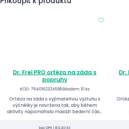
Přikoupit k produktu
Dr. Frei PRO ortéza na záda s
Dr.
popruhy
KÓD: 7640162324595
Skladem 10 ks
Ortéza na záda s vyjímatelnou výztuhu s
Ortéz
výčnělky je navržena tak, aby během
aktivity napomáhala masáží bederní části
od svalové křeče a bolesti v bedrech.
vaz
bez DPH
1 812,40 Kč