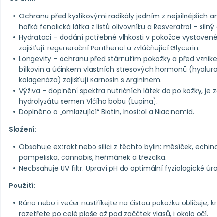
Ochranu před kyslíkovými radikály jedním z nejsilnějších a
hořká fenolická látka z listů olivovníku a Resveratrol – silný
Hydrataci – dodání potřebné vlhkosti v pokožce vystavené
zajišťují: regenerační Panthenol a zvláčňující Glycerin.
Longevity – ochranu před stárnutím pokožky a před vznik
bílkovin a účinkem vlastních stresových hormonů (hyaluro
kolagenáza) zajišťují Karnosin s Argininem.
Výživa – doplnění spektra nutričních látek do po kožky, je 
hydrolyzátu semen Vlčího bobu (Lupina).
Doplněno o „omlazující“ Biotin, Inositol a Niacinamid.
Složení:
Obsahuje extrakt nebo silici z těchto bylin: měsíček, echinac
pampeliška, cannabis, heřmánek a třezalka.
Neobsahuje UV filtr. Upraví pH do optimální fyziologické úr
Použití:
Ráno nebo i večer nastříkejte na čistou pokožku obličeje, 
rozetřete po celé ploše až pod začátek vlasů, i okolo očí.