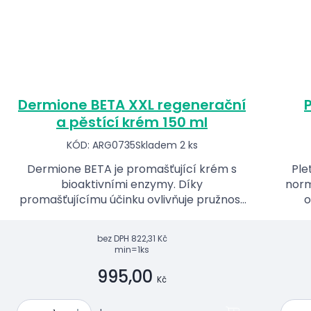
Dermione BETA XXL regenerační
a pěstící krém 150 ml
KÓD: ARG0735
Skladem 2 ks
Dermione BETA je promašťující krém s
Ple
bioaktivními enzymy. Díky
norm
promašťujícímu účinku ovlivňuje pružnost
o
a hebkost pokožky, kterou zároveň
m
vyživuje. Blahodárně působí na pokožku
bez DPH
822,31 Kč
náchylnou k výskytu ekz...
min=1ks
995,00
Kč