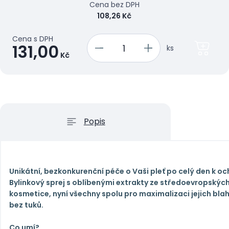
Cena bez DPH
108,26 Kč
Cena s DPH
131,00
ks
Kč
Popis
Unikátní, bezkonkurenční péče o Vaši pleť po celý den k oc
Bylinkový sprej s oblíbenými extrakty ze středoevropských
kosmetice, nyní všechny spolu pro maximalizaci jejich bl
bez tuků.
Co umí?