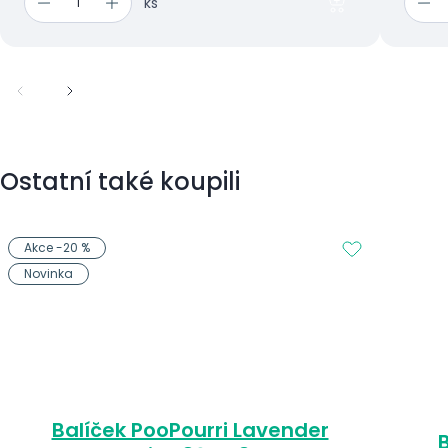
ks
Ostatní také koupili
Akce -20 %
Novinka
Balíček PooPourri Lavender
B