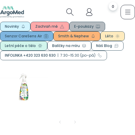
0
Novinky
Zachraň mě
E-poukazy
Senzor CareSens Air
Smith & Nephew
Léto
Letní péče o tělo
Balíčky na míru
Náš Blog
INFOLINKA +420 323 630 630
|
7:30–15:30 (po–pá)