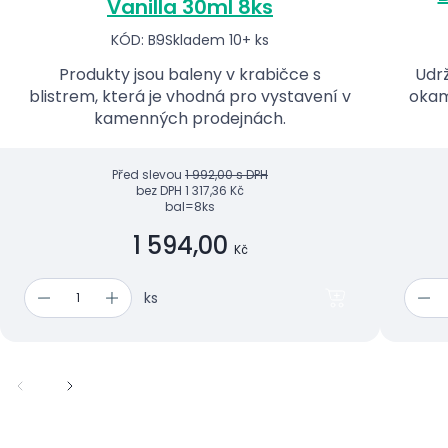
Vanilla 30ml 8ks
KÓD: B9
Skladem 10+ ks
Produkty jsou baleny v krabičce s
Udrž
blistrem, která je vhodná pro vystavení v
okam
kamenných prodejnách.
Před slevou
1 992,00 s DPH
bez DPH
1 317,36 Kč
bal=8ks
1 594,00
Kč
ks