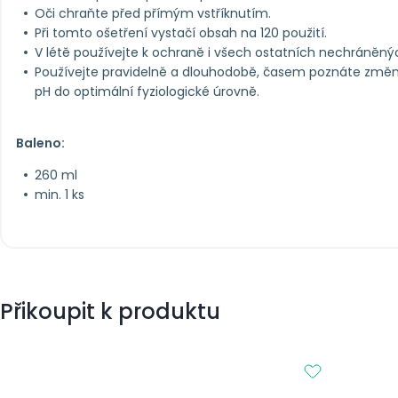
Oči chraňte před přímým vstříknutím.
Při tomto ošetření vystačí obsah na 120 použití.
V létě používejte k ochraně i všech ostatních nechráněnýc
Používejte pravidelně a dlouhodobě, časem poznáte změnu.
pH do optimální fyziologické úrovně.​
Baleno:
260 ml
min. 1 ks
Přikoupit k produktu