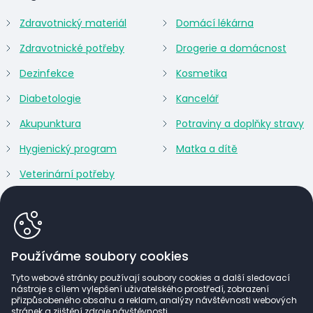
Zdravotnický materiál
Domácí lékárna
Zdravotnické potřeby
Drogerie a domácnost
Dezinfekce
Kosmetika
Diabetologie
Kancelář
Akupunktura
Potraviny a doplňky stravy
Hygienický program
Matka a dítě
Veterinární potřeby
Používáme soubory cookies
Tyto webové stránky používají soubory cookies a další sledovací
nástroje s cílem vylepšení uživatelského prostředí, zobrazení
přizpůsobeného obsahu a reklam, analýzy návštěvnosti webových
stránek a zjištění zdroje návštěvnosti.