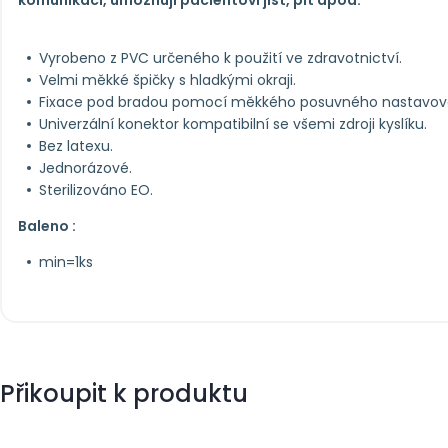
komunikaci, umožňují pacientovi jíst, pít apod.
Vyrobeno z PVC určeného k použití ve zdravotnictví.
Velmi měkké špičky s hladkými okraji.
Fixace pod bradou pomocí měkkého posuvného nastavova
Univerzální konektor kompatibilní se všemi zdroji kyslíku.
Bez latexu.
Jednorázové.
Sterilizováno EO.
Baleno :
min=1ks
Přikoupit k produktu