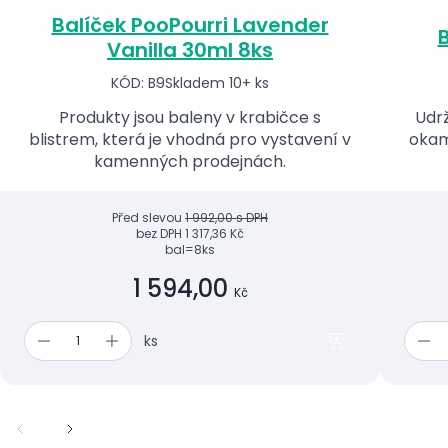
Balíček PooPourri Lavender
B
Vanilla 30ml 8ks
KÓD: B9
Skladem 10+ ks
Produkty jsou baleny v krabičce s
Udrž
blistrem, která je vhodná pro vystavení v
okam
kamenných prodejnách.
Před slevou
1 992,00 s DPH
bez DPH
1 317,36 Kč
bal=8ks
1 594,00
Kč
ks