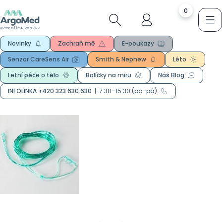
0
Novinky
Zachraň mě
E-poukazy
Senzor CareSens Air
Smith & Nephew
Léto
Letní péče o tělo
Balíčky na míru
Náš Blog
INFOLINKA +420 323 630 630
|
7:30–15:30 (po–pá)