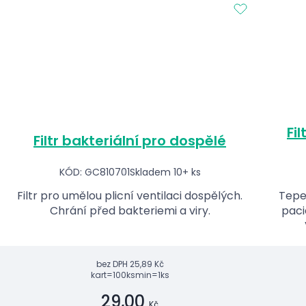
Fi
Filtr bakteriální pro dospělé
KÓD: GC810701
Skladem 10+ ks
Filtr pro umělou plicní ventilaci dospělých.
Tepe
Chrání před bakteriemi a viry.
paci
bez DPH
25,89 Kč
kart=100ks
min=1ks
29,00
Kč