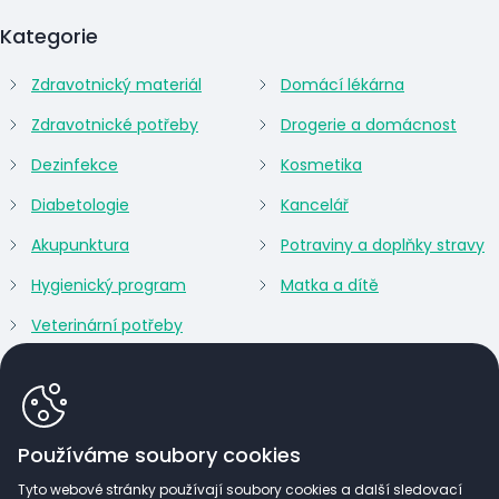
Kategorie
Zdravotnický materiál
Domácí lékárna
Zdravotnické potřeby
Drogerie a domácnost
Dezinfekce
Kosmetika
Diabetologie
Kancelář
Akupunktura
Potraviny a doplňky stravy
Hygienický program
Matka a dítě
Veterinární potřeby
Používáme soubory cookies
Tyto webové stránky používají soubory cookies a další sledovací