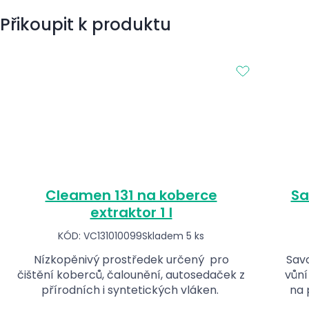
Přikoupit k produktu
Cleamen 131 na koberce
Sa
extraktor 1 l
KÓD: VC131010099
Skladem 5 ks
Nízkopěnivý prostředek určený pro
Sav
čištění koberců, čalounění, autosedaček z
vůní
přírodních i syntetických vláken.
na 
(nap