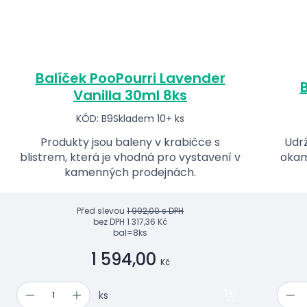
Balíček PooPourri Lavender
B
Vanilla 30ml 8ks
KÓD: B9
Skladem 10+ ks
Produkty jsou baleny v krabičce s
Udrž
blistrem, která je vhodná pro vystavení v
okam
kamenných prodejnách.
Před slevou
1 992,00 s DPH
bez DPH
1 317,36 Kč
bal=8ks
1 594,00
Kč
ks