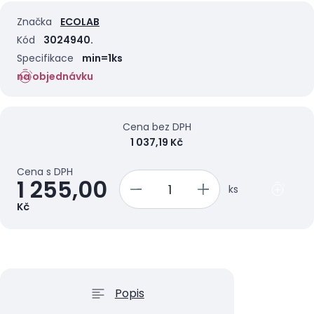
Značka
ECOLAB
Kód
3024940.
Specifikace
min=1ks
na objednávku
Cena bez DPH
1 037,19 Kč
Cena s DPH
1 255,00
ks
Kč
Popis