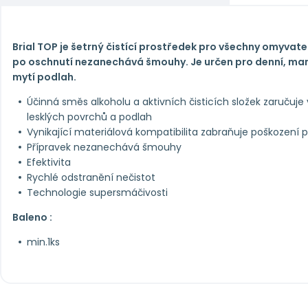
Brial TOP je šetrný čistící prostředek pro všechny omyvatel
po oschnutí nezanechává šmouhy. Je určen pro denní, manu
mytí podlah.
Účinná směs alkoholu a aktivních čisticích složek zaručuje v
lesklých povrchů a podlah
Vynikající materiálová kompatibilita zabraňuje poškození 
Přípravek nezanechává šmouhy
Efektivita
Rychlé odstranění nečistot
Technologie supersmáčivosti
Baleno :
min.1ks