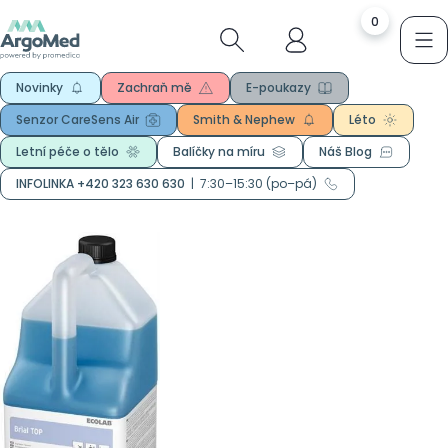
0
Novinky
Zachraň mě
E-poukazy
Senzor CareSens Air
Smith & Nephew
Léto
Letní péče o tělo
Balíčky na míru
Náš Blog
INFOLINKA +420 323 630 630
|
7:30–15:30 (po–pá)