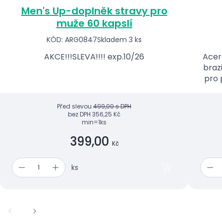
Men's Up-doplněk stravy pro
muže 60 kapslí
KÓD: ARG0847
Skladem 3 ks
AKCE!!!SLEVA!!!! exp.10/26
Acer
braz
pro 
Před slevou
499,00 s DPH
bez DPH
356,25 Kč
min=1ks
399,00
Kč
ks