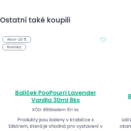
Ostatní také koupili
Akce -20 %
Novinka
Balíček PooPourri Lavender
B
Vanilla 30ml 8ks
KÓD: B9
Skladem 10+ ks
Produkty jsou baleny v krabičce s
Udrž
blistrem, která je vhodná pro vystavení v
okam