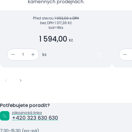
kamenných prodejnách.
Před slevou
1 992,00 s DPH
bez DPH
1 317,36 Kč
bal=8ks
1 594,00
Kč
ks
Potřebujete poradit?
zákaznická linka
+420 323 630 630
7:30–15:30 (po–pá)