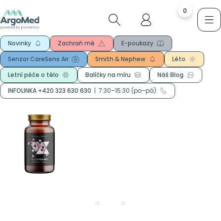
0
Novinky
Zachraň mě
E-poukazy
Senzor CareSens Air
Smith & Nephew
Léto
Letní péče o tělo
Balíčky na míru
Náš Blog
INFOLINKA +420 323 630 630
|
7:30–15:30 (po–pá)