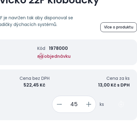
 je navržen tak aby disponoval se
adičky dýchacích systémů.
Více o produktu
Kód
1978000
na objednávku
Cena bez DPH
Cena za ks
522,45 Kč
13,00 Kč s DPH
ks