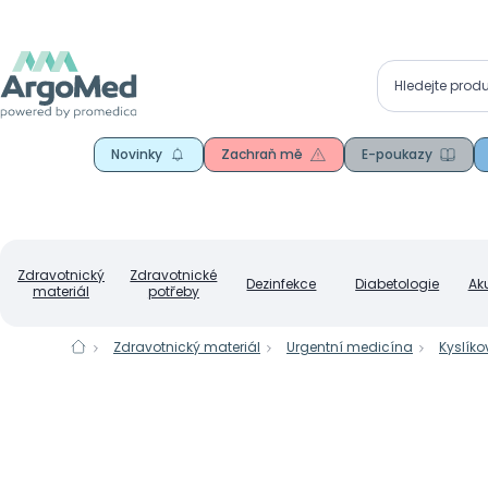
Novinky
Zachraň mě
E-poukazy
Zdravotnický
Zdravotnické
Dezinfekce
Diabetologie
Ak
materiál
potřeby
Zdravotnický materiál
Urgentní medicína
Kyslíko