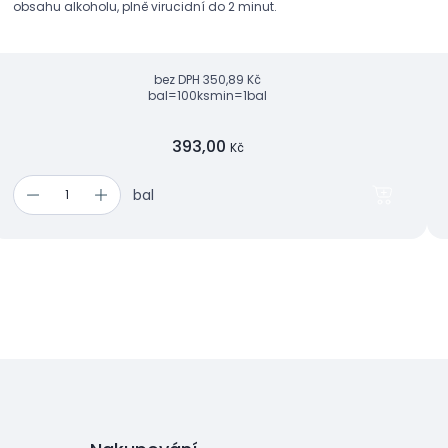
obsahu alkoholu, plně virucidní do 2 minut.
bez DPH
350,89 Kč
bal=100ks
min=1bal
393,00
Kč
bal