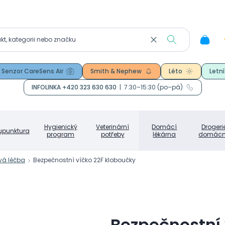
Senzor CareSens Air
Smith & Nephew
Léto
Letní
INFOLINKA +420 323 630 630
|
7:30–15:30 (po–pá)
Hygienický
Veterinární
Domácí
Drogeri
upunktura
program
potřeby
lékárna
domácn
vá léčba
Bezpečnostní víčko 22F kloboučky
Bezpečnostní 