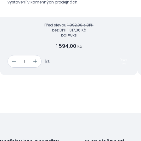
vystavení v kamenných prodejnách.
Před slevou
1 992,00 s DPH
bez DPH
1 317,36 Kč
bal=8ks
1 594,00
Kč
ks