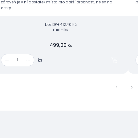
zároveň je v ní dostatek místa pro další drobnosti, nejen na
p
cesty.
bez DPH
412,40 Kč
min=1ks
499,00
Kč
ks