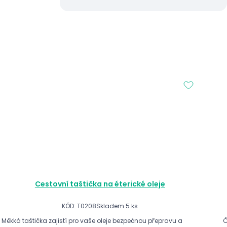
Cestovní taštička na éterické oleje
KÓD: T0208
Skladem 5 ks
Měkká taštička zajistí pro vaše oleje bezpečnou přepravu a
Č