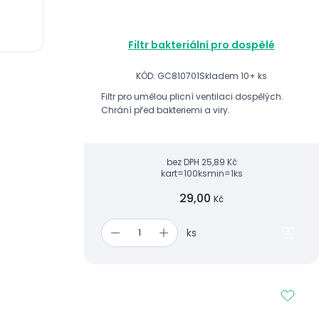
Filtr bakteriální pro dospělé
KÓD: GC810701
Skladem 10+ ks
Filtr pro umělou plicní ventilaci dospělých.
Chrání před bakteriemi a viry.
bez DPH
25,89 Kč
kart=100ks
min=1ks
29,00
Kč
ks