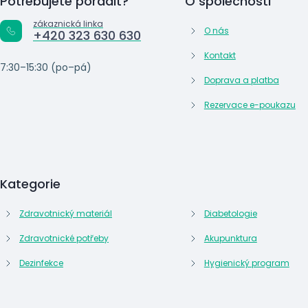
Potřebujete poradit?
O společnosti
zákaznická linka
O nás
+420 323 630 630
Kontakt
7:30–15:30 (po–pá)
Doprava a platba
Rezervace e-poukazu
Kategorie
Zdravotnický materiál
Diabetologie
Zdravotnické potřeby
Akupunktura
Dezinfekce
Hygienický program