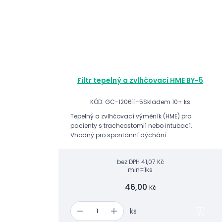
Filtr tepelný a zvlhčovací HME BY-5
KÓD: GC-120611-5
Skladem 10+ ks
Tepelný a zvlhčovací výměník (HME) pro
pacienty s tracheostomií nebo intubací.
Vhodný pro spontánní dýchání.
bez DPH
41,07 Kč
min=1ks
46,00
Kč
ks