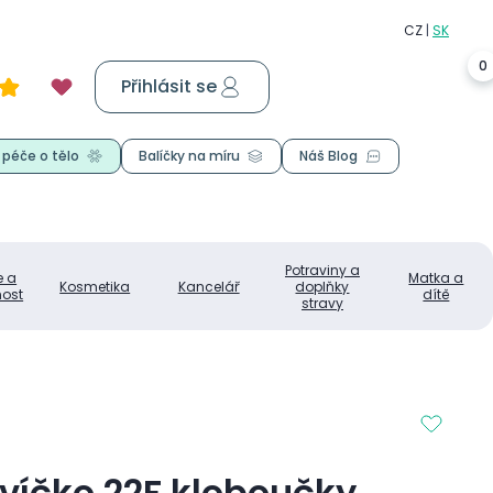
0
Přihlásit se
Košík
0,00 Kč
 péče o tělo
Balíčky na míru
Náš Blog
Potraviny a
e a
Matka a
Kosmetika
Kancelář
doplňky
ost
dítě
stravy
víčko 22F kloboučky