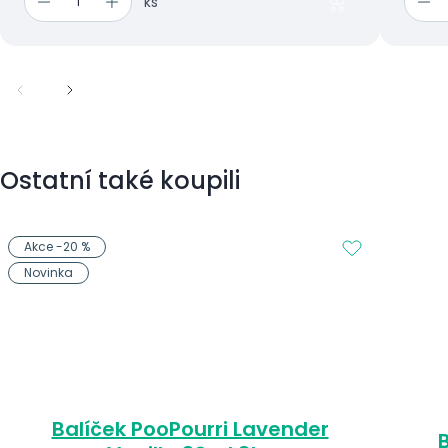
ks
Ostatní také koupili
Akce -20 %
Novinka
Balíček PooPourri Lavender
B