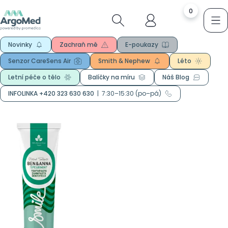
0
Novinky
Zachraň mě
E-poukazy
Senzor CareSens Air
Smith & Nephew
Léto
Letní péče o tělo
Balíčky na míru
Náš Blog
INFOLINKA +420 323 630 630
|
7:30–15:30 (po–pá)