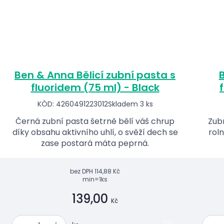
Ben & Anna Bělicí zubní pasta s
fluoridem (75 ml) - Black
KÓD: 4260491223012
Skladem 3 ks
Černá zubní pasta šetrně bělí váš chrup
Zubn
díky obsahu aktivního uhlí, o svěží dech se
roln
zase postará máta peprná.
bez DPH
114,88 Kč
min=1ks
139,00
Kč