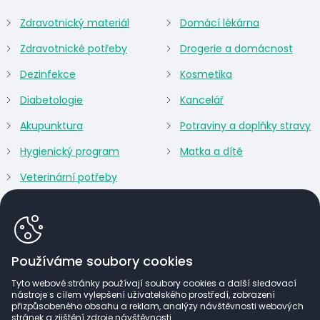
Zdravotnický materiál
Domácí lékárna
Zdravotnické potřeby
Drogerie a domácnost
Dezinfekce
Kosmetika
Diabetologie
Kancelář
Akupunktura
Potraviny a doplňky stravy
Hygienický program
Matka a dítě
Veterinární potřeby
Používáme soubory cookies
Tyto webové stránky používají soubory cookies a další sledovací
nástroje s cílem vylepšení uživatelského prostředí, zobrazení
přizpůsobeného obsahu a reklam, analýzy návštěvnosti webových
stránek a zjištění zdroje návštěvnosti.