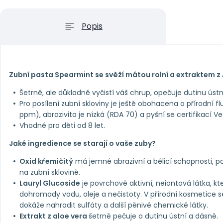
Popis
Zubní pasta Spearmint se svěží mátou rolní a extraktem z 
Šetrně, ale důkladně vyčistí váš chrup, opečuje dutinu úst
Pro posílení zubní skloviny je ještě obohacena o přírodní f
ppm), abrazivita je nízká (RDA 70) a pyšní se certifikací 
Vhodné pro děti od 8 let.
Jaké ingredience se starají o vaše zuby?
Oxid křemičitý
má jemné abrazivní a bělicí schopnosti, po
na zubní sklovině.
Lauryl Glucoside
je povrchově aktivní, neiontová látka, k
dohromady vodu, oleje a nečistoty. V přírodní kosmetice se
dokáže nahradit sulfáty a další pěnivé chemické látky.
Extrakt z aloe vera
šetrně pečuje o dutinu ústní a dásně.