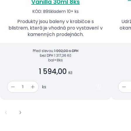
Vanilla 30ml 8ks
KÓD: B9
Skladem 10+ ks
Produkty jsou baleny v krabičce s
Udrž
blistrem, která je vhodná pro vystavení v
okam
kamenných prodejnách.
Před slevou
1 992,00 s DPH
bez DPH
1 317,36 Kč
bal=8ks
1 594,00
Kč
ks