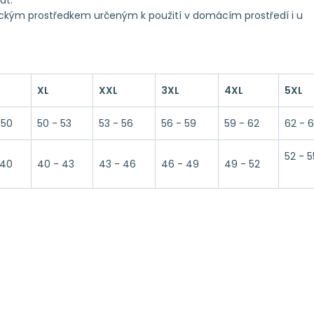
at.
ickým prostředkem určeným k použití v domácím prostředí i u
XL
XXL
3XL
4XL
5XL
 50
50 - 53
53 - 56
56 - 59
59 - 62
62 - 
52 - 5
 40
40 - 43
43 - 46
46 - 49
49 - 52