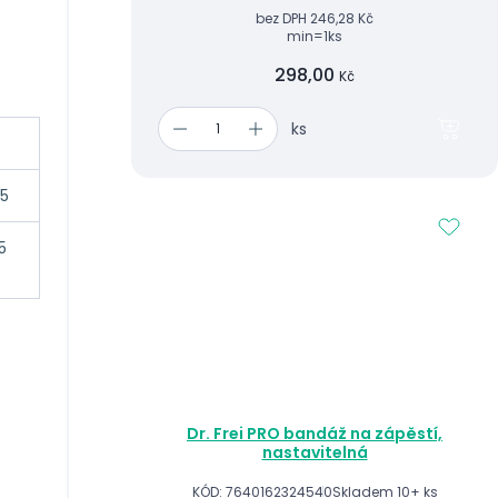
bez DPH
246,28 Kč
min=1ks
298,00
Kč
ks
65
5
Dr. Frei PRO bandáž na zápěstí,
nastavitelná
KÓD: 7640162324540
Skladem 10+ ks