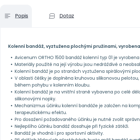
Popis
Dotaz
Kolenní bandáž, vyztužena plochými pružinami, vyrobena 
Avicenum ORTHO 1500 bandáž kolenní typ 01 je vyrobena 
Materiály použité na její výrobu jsou nedráždivé a neobsah
Kolenní bandáž je po stranách vyztužena spirálovými pl
V oblasti čéšky je doplněna kruhovou silikonovou pelotou,
během pohybu v kolenním kloubu.
Kolenní bandáž je na vnitřní straně vybavena po celé dél
silikonovými nopky.
Mechanizmus účinku kolenní bandáže je založen na komp
terapeutickému efektu.
Pro dosažení požadovaného účinku je nutné zvolit správno
Nejlepšího účinku bandáž dosahuje při fyzické zátěži.
Bandáž je vhodná i pro sportovní aktivity.