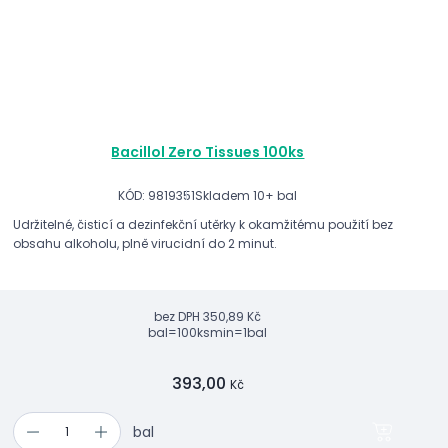
Bacillol Zero Tissues 100ks
KÓD: 9819351
Skladem 10+ bal
Udržitelné, čisticí a dezinfekční utěrky k okamžitému použití bez
obsahu alkoholu, plně virucidní do 2 minut.
bez DPH
350,89 Kč
bal=100ks
min=1bal
393,00
Kč
bal