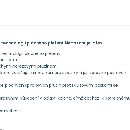
technologií plochého pletení. Neobsahuje latex.
technologií plochého pletení.
ují latex.
ochými nerezovými pružinami.
 která zajišťuje mírnou kompresi pately a její správné postavení
ce plochých spirálových pružin protiskluzovými páskami se
resivním působení v oblasti kolene, čímž dochází k potřebném
u velikost.