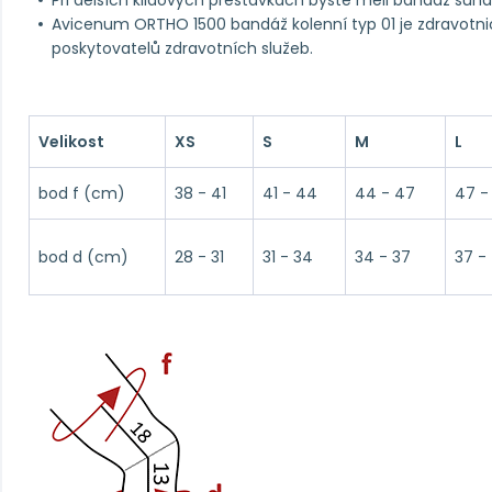
Při delších klidových přestávkách byste měli bandáž sund
Avicenum ORTHO 1500 bandáž kolenní typ 01 je zdravotn
poskytovatelů zdravotních služeb.
Velikost
XS
S
M
L
bod f (cm)
38 - 41
41 - 44
44 - 47
47 -
bod d (cm)
28 - 31
31 - 34
34 - 37
37 -