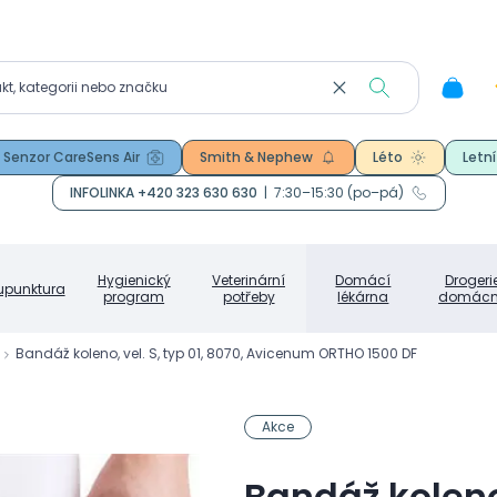
Senzor CareSens Air
Smith & Nephew
Léto
Letní
INFOLINKA +420 323 630 630
|
7:30–15:30 (po–pá)
Hygienický
Veterinární
Domácí
Drogeri
upunktura
program
potřeby
lékárna
domácn
Bandáž koleno, vel. S, typ 01, 8070, Avicenum ORTHO 1500 DF
Akce
Bandáž koleno,