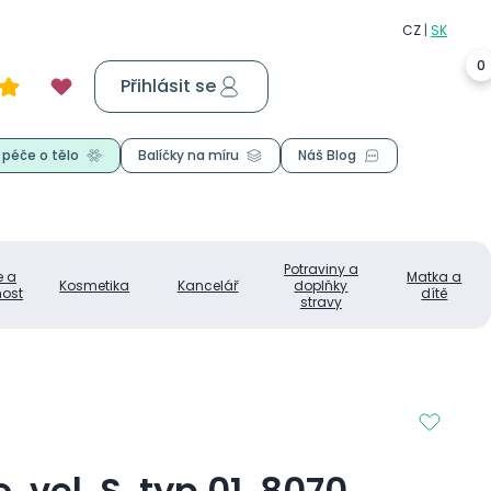
0
Přihlásit se
Košík
0,00 Kč
 péče o tělo
Balíčky na míru
Náš Blog
Potraviny a
e a
Matka a
Kosmetika
Kancelář
doplňky
ost
dítě
stravy
 vel. S, typ 01, 8070,