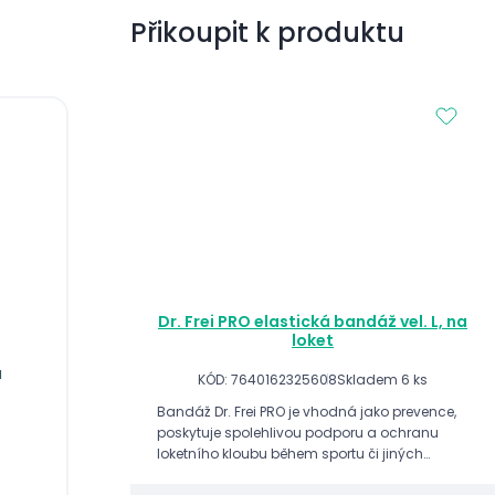
Přikoupit k produktu
Dr. Frei PRO elastická bandáž vel. L, na
loket
u
KÓD: 7640162325608
Skladem 6 ks
Bandáž Dr. Frei PRO je vhodná jako prevence,
poskytuje spolehlivou podporu a ochranu
loketního kloubu během sportu či jiných
fyzických aktivit.