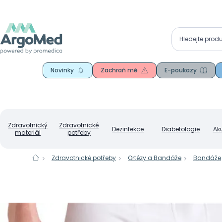
Novinky
Zachraň mě
E-poukazy
Zdravotnický
Zdravotnické
Dezinfekce
Diabetologie
Ak
materiál
potřeby
Zdravotnické potřeby
Ortézy a Bandáže
Bandáže