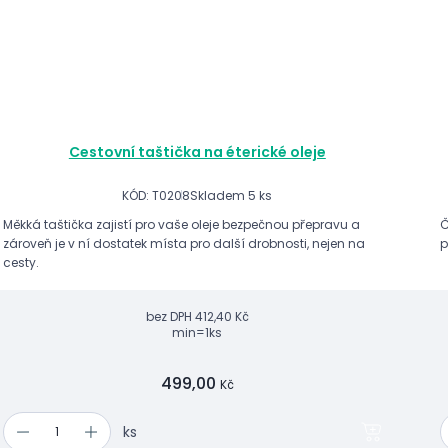
Cestovní taštička na éterické oleje
KÓD: T0208
Skladem 5 ks
Měkká taštička zajistí pro vaše oleje bezpečnou přepravu a
Č
zároveň je v ní dostatek místa pro další drobnosti, nejen na
p
cesty.
bez DPH
412,40 Kč
min=1ks
499,00
Kč
ks