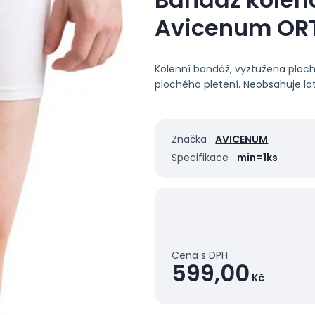
Avicenum ORT
Kolenní bandáž, vyztužena ploch
plochého pletení. Neobsahuje la
Značka
AVICENUM
Specifikace
min=1ks
Cena s DPH
599,00
Kč