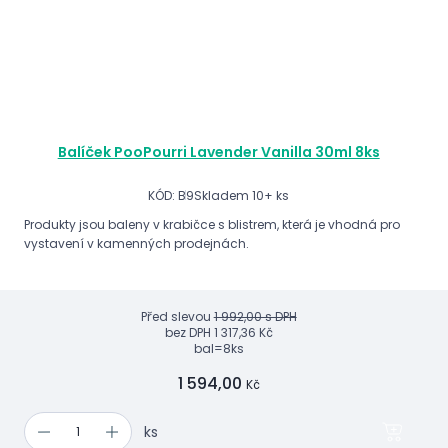
Balíček PooPourri Lavender Vanilla 30ml 8ks
KÓD: B9
Skladem 10+ ks
Produkty jsou baleny v krabičce s blistrem, která je vhodná pro
vystavení v kamenných prodejnách.
Před slevou
1 992,00 s DPH
bez DPH
1 317,36 Kč
bal=8ks
1 594,00
Kč
ks