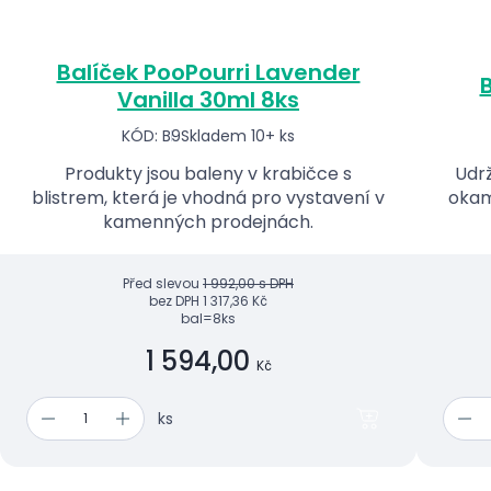
Balíček PooPourri Lavender
B
Vanilla 30ml 8ks
KÓD: B9
Skladem 10+ ks
Produkty jsou baleny v krabičce s
Udrž
blistrem, která je vhodná pro vystavení v
okam
kamenných prodejnách.
Před slevou
1 992,00 s DPH
bez DPH
1 317,36 Kč
bal=8ks
1 594,00
Kč
ks