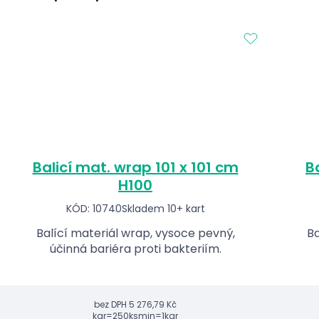
Balicí mat. wrap 101 x 101 cm
B
H100
KÓD: 10740
Skladem 10+ kart
Balící materiál wrap, vysoce pevný,
Ba
účinná bariéra proti bakteriím.
bez DPH
5 276,79 Kč
kar=250ks
min=1kar