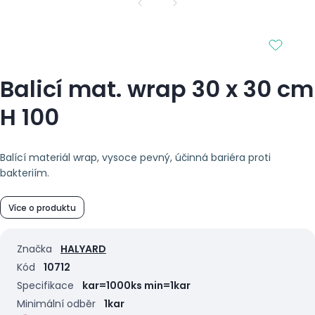
Balicí mat. wrap 30 x 30 cm
H 100
Balící materiál wrap, vysoce pevný, účinná bariéra proti
bakteriím.
Více o produktu
Značka
HALYARD
Kód
10712
Specifikace
kar=1000ks min=1kar
Minimální odběr
1kar