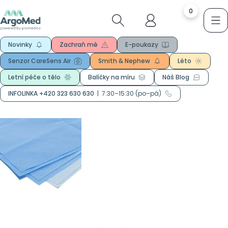
0
Novinky
Zachraň mě
E-poukazy
Senzor CareSens Air
Smith & Nephew
Léto
Letní péče o tělo
Balíčky na míru
Náš Blog
INFOLINKA +420 323 630 630
|
7:30–15:30 (po–pá)