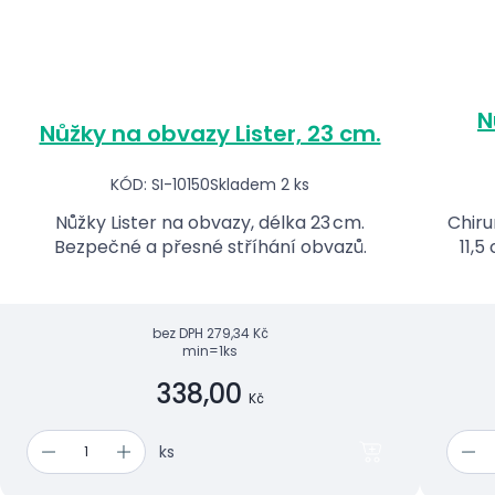
N
Nůžky na obvazy Lister, 23 cm.
KÓD: SI-10150
Skladem 2 ks
Nůžky Lister na obvazy, délka 23 cm.
Chiru
Bezpečné a přesné stříhání obvazů.
11,
bez DPH
279,34 Kč
min=1ks
338,00
Kč
ks