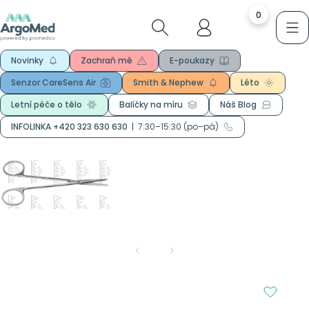
0
Novinky
Zachraň mě
E-poukazy
Senzor CareSens Air
Smith & Nephew
Léto
Letní péče o tělo
Balíčky na míru
Náš Blog
INFOLINKA +420 323 630 630
|
7:30–15:30 (po–pá)