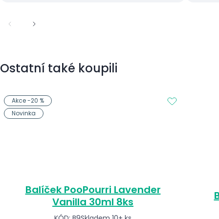
Ostatní také koupili
Akce -20 %
Novinka
Balíček PooPourri Lavender
B
Vanilla 30ml 8ks
KÓD: B9
Skladem 10+ ks