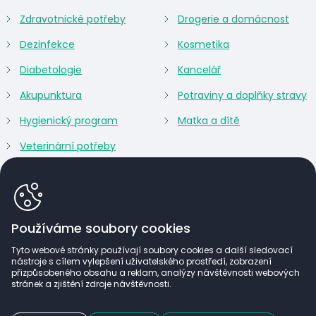
Zdravotnické potřeby
Drogerie a domácnost
Dezinfekce
Kosmetika
Diabetologie
Kancelář
Akupunktura
Potraviny a doplňky stravy
Hygienický program
Matka a dítě
Veterinární potřeby
Používáme soubory cookies
Tyto webové stránky používají soubory cookies a další sledovací
nástroje s cílem vylepšení uživatelského prostředí, zobrazení
přizpůsobeného obsahu a reklam, analýzy návštěvnosti webových
stránek a zjištění zdroje návštěvnosti.