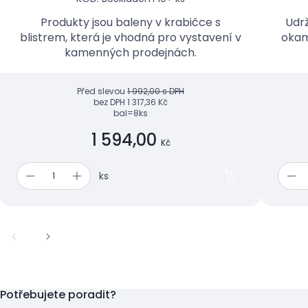
Produkty jsou baleny v krabičce s
Udrž
blistrem, která je vhodná pro vystavení v
okam
kamenných prodejnách.
Před slevou
1 992,00 s DPH
bez DPH
1 317,36 Kč
bal=8ks
1 594,00
Kč
ks
Potřebujete poradit?