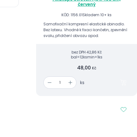
červený
KÓD: 1156.01
Skladem 10+ ks
Samofixační kompresní elastické obinadlo.
Bez latexu. Vhodné k fixaci končetin, zpevnění
svalu, přidržení obvazu apod.
bez DPH
42,86 Kč
bal=12ks
min=1ks
48,00
Kč
ks