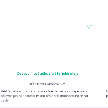
Cestovní taštička na éterické oleje
KÓD: T0208
Skladem 5 ks
Měkká taštička zajistí pro vaše oleje bezpečnou přepravu a
Č
zároveň je v ní dostatek místa pro další drobnosti, nejen na
p
cesty.