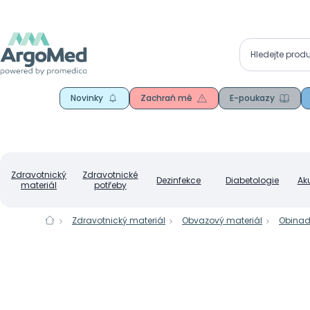
Novinky
Zachraň mě
E-poukazy
Zdravotnický
Zdravotnické
Dezinfekce
Diabetologie
Ak
materiál
potřeby
Zdravotnický materiál
Obvazový materiál
Obinadl