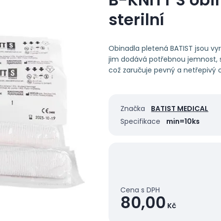
sterilní
Obinadla pletená BATIST jsou vyrá
jim dodává potřebnou jemnost, sa
což zaručuje pevný a netřepivý o
Značka
BATIST MEDICAL
Specifikace
min=10ks
Cena s DPH
80,00
Kč