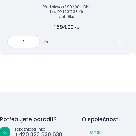
Před slevou
1 992,00 s DPH
bez DPH
1 317,36 Kč
bal=8ks
1 594,00
Kč
ks
Potřebujete poradit?
O společnosti
zákaznická linka
O nás
+420 323 630 630