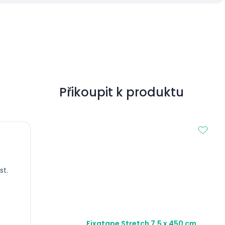
Přikoupit k produktu
st.
Fixatape Stretch 7,5 x 450 cm,