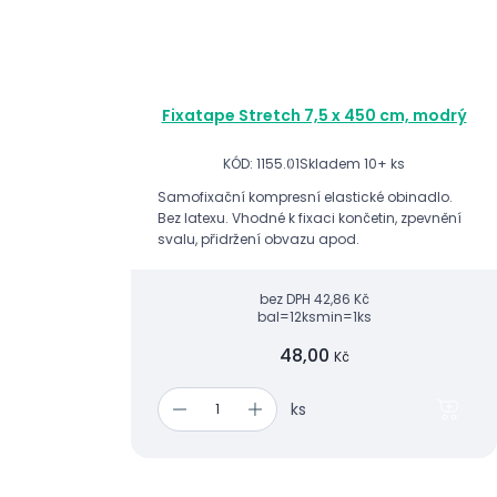
Fixatape Stretch 7,5 x 450 cm, modrý
KÓD: 1155.01
Skladem 10+ ks
Samofixační kompresní elastické obinadlo.
Bez latexu. Vhodné k fixaci končetin, zpevnění
svalu, přidržení obvazu apod.
bez DPH
42,86 Kč
bal=12ks
min=1ks
48,00
Kč
ks