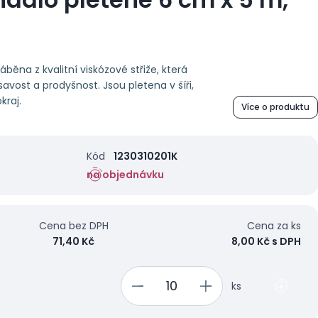
běna z kvalitní viskózové střiže, která
vost a prodyšnost. Jsou pletena v šíři,
kraj.
Více o produktu
Kód
1230310201K
na objednávku
Cena bez DPH
Cena za ks
71,40 Kč
8,00 Kč s DPH
ks