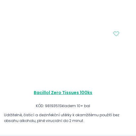
Bacillol Zero Tissues 100ks
KÓD: 9819351
Skladem 10+ bal
Udržitelné, čisticí a dezinfekční utěrky k okamžitému použití bez
obsahu alkoholu, plně virucidní do 2 minut.