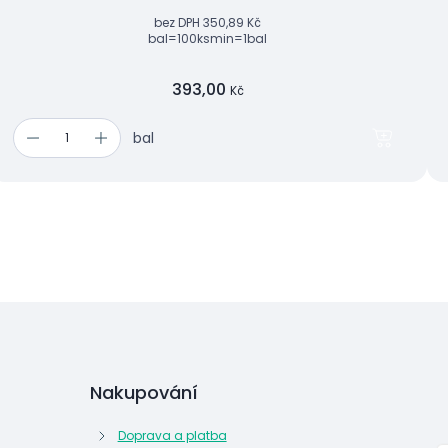
bez DPH
350,89 Kč
bal=100ks
min=1bal
393,00
Kč
bal
Nakupování
Doprava a platba