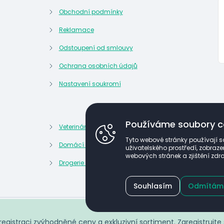
Obchodní podmínky
Reklamace
Odstoupení od smlouvy
Ochrana osobních údajů
Nastavení soukromí
Používáme soubory c
Veterinární potřeby
Kosmetik
Tyto webové stránky používají s
Domácí lékárna
Kancelář
uživatelského prostředí, zobra
webových stránek a zjištění zdro
Drogerie a domácnost
Potraviny
Souhlasím
Odmítám
(c) ARGOMED CZ 2026
istraci zvýhodněné ceny a exkluzivní sortiment. Zaregistrujte 