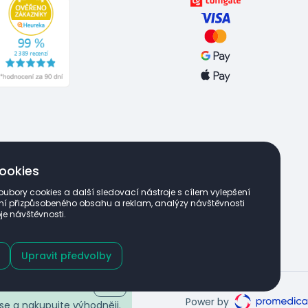
ookies
a
Matka a dítě
oubory cookies a další sledovací nástroje s cílem vylepšení
zení přizpůsobeného obsahu a reklam, analýzy návštěvnosti
je návštěvnosti.
 a doplňky stravy
Upravit předvolby
Power by
se a nakupujte výhodněji.