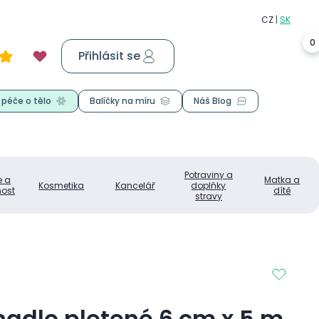
0
Přihlásit se
Košík
0,00 Kč
 péče o tělo
Balíčky na míru
Náš Blog
Potraviny a
e a
Matka a
Kosmetika
Kancelář
doplňky
ost
dítě
stravy
nadlo pletené 6 cm x 5 m,