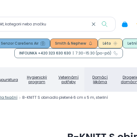
Senzor CareSens Air
Smith & Nephew
Léto
Letní
INFOLINKA +420 323 630 630
|
7:30–15:30 (po–pá)
Hygienický
Veterinární
Domácí
Drogeri
upunktura
program
potřeby
lékárna
domácn
a fixační
B-KNITT S obinadlo pletené 6 cm x 5 m, sterilní
B-KNITT S obi