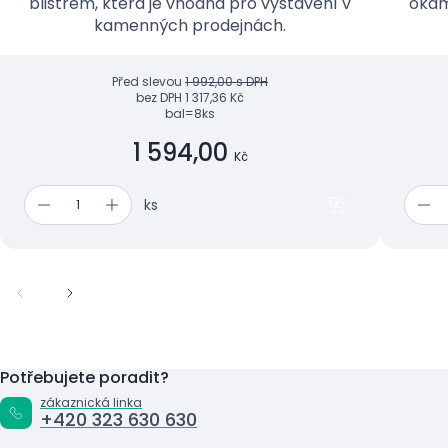
blistrem, která je vhodná pro vystavení v
okam
kamenných prodejnách.
Před slevou
1 992,00 s DPH
bez DPH
1 317,36 Kč
bal=8ks
1 594,00
Kč
ks
Potřebujete poradit?
zákaznická linka
+420 323 630 630