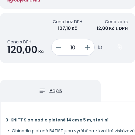
na objednávku
Cena bez DPH
Cena za ks
107,10 Kč
12,00 Kč s DPH
Cena s DPH
120,00
ks
Kč
Popis
B-KNITT S obinadlo pletené 14 cm x 5 m, sterilní
Obinadla pletená BATIST jsou vyráběna z kvalitní viskózové 