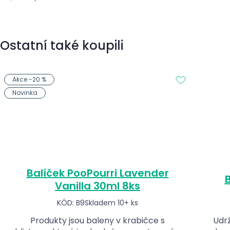
Ostatní také koupili
Akce -20 %
Novinka
Balíček PooPourri Lavender
B
Vanilla 30ml 8ks
KÓD: B9
Skladem 10+ ks
Produkty jsou baleny v krabičce s
Udrž