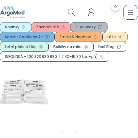
0
Novinky
Zachraň mě
E-poukazy
Senzor CareSens Air
Smith & Nephew
Léto
Letní péče o tělo
Balíčky na míru
Náš Blog
INFOLINKA +420 323 630 630
|
7:30–15:30 (po–pá)