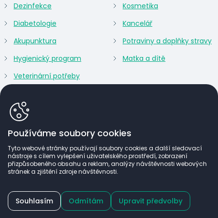
Dezinfekce
Kosmetika
Diabetologie
Kancelář
Akupunktura
Potraviny a doplňky stravy
Hygienický program
Matka a dítě
Veterinární potřeby
Používáme soubory cookies
Tyto webové stránky používají soubory cookies a další sledovací
nástroje s cílem vylepšení uživatelského prostředí, zobrazení
přizpůsobeného obsahu a reklam, analýzy návštěvnosti webových
stránek a zjištění zdroje návštěvnosti.
Lékařům a zdravotnickým zařízením nabízíme po
Souhlasím
Odmítám
Upravit předvolby
registraci zvýhodněné ceny a exkluzivní sortiment.
(c) ARGOMED CZ 2026
Power by