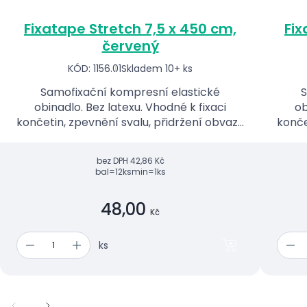
Fixatape Stretch 7,5 x 450 cm,
Fix
červený
KÓD: 1156.01
Skladem 10+ ks
Samofixační kompresní elastické
S
obinadlo. Bez latexu. Vhodné k fixaci
ob
končetin, zpevnění svalu, přidržení obvazu
konče
apod.
bez DPH
42,86 Kč
bal=12ks
min=1ks
48,00
Kč
ks