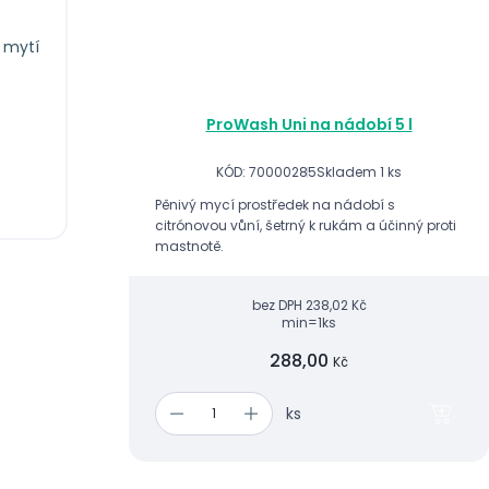
y mytí
ProWash Uni na nádobí 5 l
KÓD: 70000285
Skladem 1 ks
Pěnivý mycí prostředek na nádobí s
citrónovou vůní, šetrný k rukám a účinný proti
mastnotě.
bez DPH
238,02 Kč
min=1ks
288,00
Kč
ks