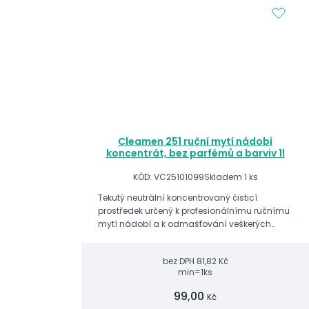
Cleamen 251 ruční mytí nádobí
koncentrát, bez parfémů a barviv 1l
KÓD: VC25101099
Skladem 1 ks
Tekutý neutrální koncentrovaný čisticí
prostředek určený k profesionálnímu ručnímu
mytí nádobí a k odmašťování veškerých
povrchů.
bez DPH
81,82 Kč
min=1ks
99,00
Kč