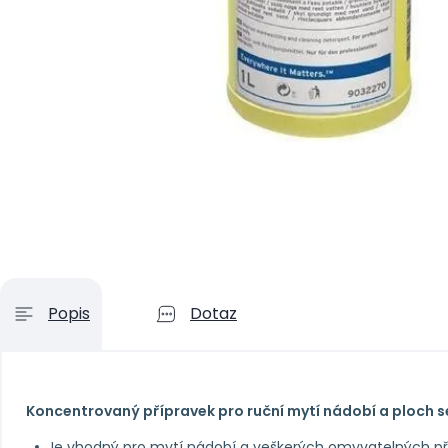
Popis
Dotaz
Koncentrovaný přípravek pro ruční mytí nádobí a ploch se
Je vhodný pro mytí nádobí a veškerých omyvatelných p