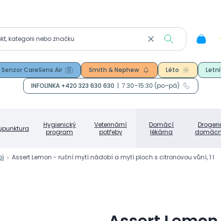
Senzor CareSens Air
Smith & Nephew
Léto
Letní
INFOLINKA +420 323 630 630
|
7:30–15:30 (po–pá)
Hygienický
Veterinární
Domácí
Drogeri
upunktura
program
potřeby
lékárna
domácn
bí
Assert Lemon - ruční mytí nádobí a mytí ploch s citronovou vůní, 1 l
Assert Lemon 