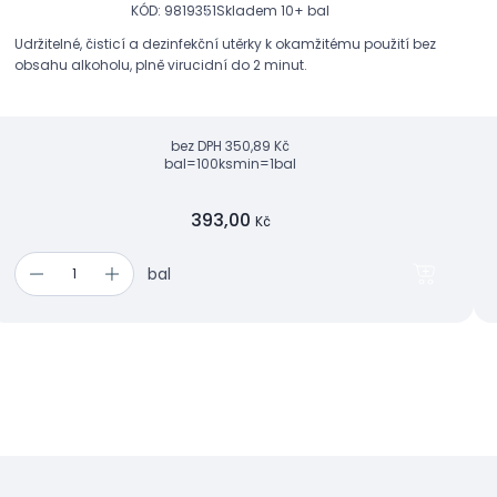
KÓD: 9819351
Skladem 10+ bal
Udržitelné, čisticí a dezinfekční utěrky k okamžitému použití bez
obsahu alkoholu, plně virucidní do 2 minut.
bez DPH
350,89 Kč
bal=100ks
min=1bal
393,00
Kč
bal