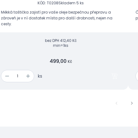
KÓD: T0208
Skladem 5 ks
Měkká taštička zajistí pro vaše oleje bezpečnou přepravu a
Č
zároveň je v ní dostatek místa pro další drobnosti, nejen na
p
cesty.
bez DPH
412,40 Kč
min=1ks
499,00
Kč
ks