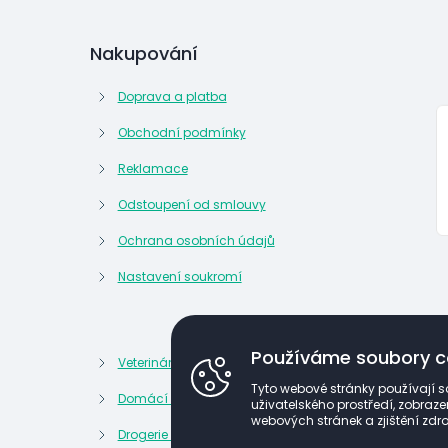
Nakupování
Doprava a platba
Obchodní podmínky
Reklamace
Odstoupení od smlouvy
Ochrana osobních údajů
Nastavení soukromí
Používáme soubory c
Veterinární potřeby
Kosmetik
Tyto webové stránky používají s
Domácí lékárna
Kancelář
uživatelského prostředí, zobra
webových stránek a zjištění zdro
Drogerie a domácnost
Potraviny