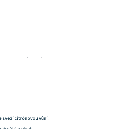
 svěží citrónovou vůní.
ředmětů a ploch.