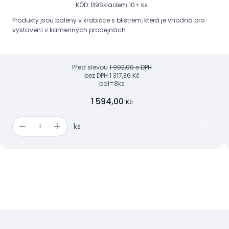
KÓD: B9
Skladem 10+ ks
Produkty jsou baleny v krabičce s blistrem, která je vhodná pro
vystavení v kamenných prodejnách.
Před slevou
1 992,00 s DPH
bez DPH
1 317,36 Kč
bal=8ks
1 594,00
Kč
ks