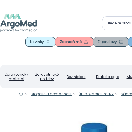
Novinky
Zachraň mě
E-poukazy
Zdravotnický
Zdravotnické
Dezinfekce
Diabetologie
Ak
materiál
potřeby
Drogerie a domácnost
Úklidové prostředky
Nádo