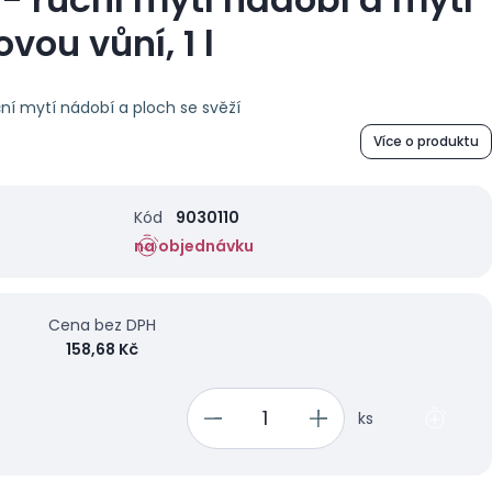
vou vůní, 1 l
ní mytí nádobí a ploch se svěží
Více o produktu
Kód
9030110
na objednávku
Cena bez DPH
158,68 Kč
ks