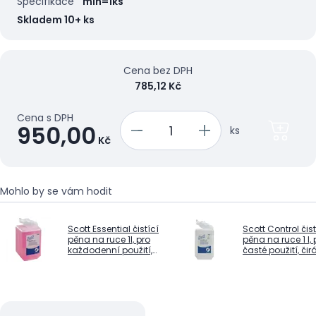
Specifikace
min=1ks
Skladem 10+ ks
Cena bez DPH
785,12 Kč
Cena s DPH
950,00
ks
Kč
Mohlo by se vám hodit
Scott Essential čistící
Scott Control čist
pěna na ruce 1l, pro
pěna na ruce 1 l, 
každodenní použití,
časté použití, čir
růžová