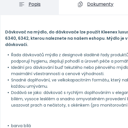
Popis
Dokumenty
Dávkovač na mýdlo, do dávkovače lze použít Kleenex luxusn
6340, 6342, kterou naleznete na našem eshopu. Mýdlo je v
dávkovači.
Řada dávkovačů mýdla z designově sladěné řady produktů
podporují hygienu, zlepšují pohodlí a úroveň péče a pomáh
Ideální pro dávkování buď tekutého nebo pěnového mýdla
maximální všestrannosti a cenové výhodnosti.
Snadné doplňování, ve velkokapacitním formátu, který nab
každou umývárnu.
Dodává se jako: dávkovač s rychlým doplňováním v elega
bílém, vysoce lesklém a snadno omyvatelném provedení b
usazovat prach a nečistoty, s okénkem (pro monitorování
barva bílá