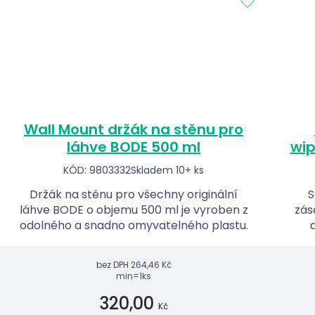
Wall Mount držák na stěnu pro
láhve BODE 500 ml
wip
KÓD: 9803332
Skladem 10+ ks
Držák na stěnu pro všechny originální
S
láhve BODE o objemu 500 ml je vyroben z
zás
odolného a snadno omyvatelného plastu.
bez DPH
264,46 Kč
min=1ks
320,00
Kč