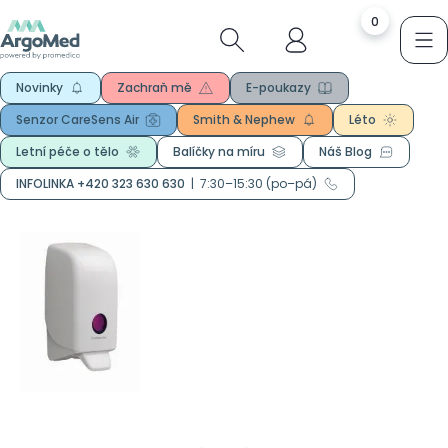
0
Novinky
Zachraň mě
E-poukazy
Senzor CareSens Air
Smith & Nephew
Léto
Letní péče o tělo
Balíčky na míru
Náš Blog
INFOLINKA +420 323 630 630
|
7:30–15:30 (po–pá)