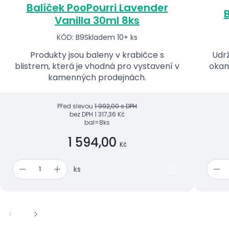
Balíček PooPourri Lavender
B
Vanilla 30ml 8ks
KÓD: B9
Skladem 10+ ks
Produkty jsou baleny v krabičce s
Udrž
blistrem, která je vhodná pro vystavení v
okam
kamenných prodejnách.
Před slevou
1 992,00 s DPH
bez DPH
1 317,36 Kč
bal=8ks
1 594,00
Kč
ks