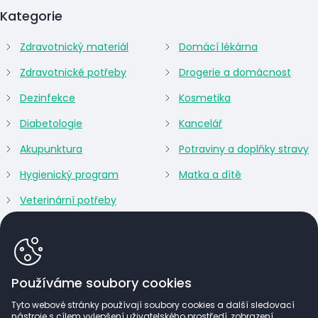
Kategorie
Zdravotnický materiál
Domácí lékárna
Zdravotnické potřeby
Drogerie a domácnost
Dezinfekce
Kosmetika
Diabetologie
Kancelář
Akupunktura
Potraviny a doplňky stravy
Hygienický program
Matka a dítě
Veterinární potřeby
Používáme soubory cookies
Tyto webové stránky používají soubory cookies a další sledovací
nástroje s cílem vylepšení uživatelského prostředí, zobrazení