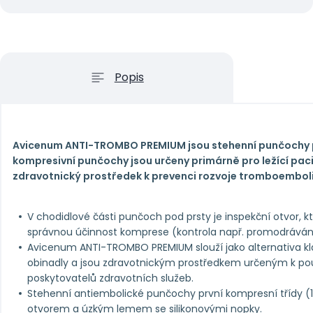
Popis
Avicenum ANTI-TROMBO PREMIUM jsou stehenní punčochy pr
kompresivní punčochy jsou určeny primárně pro ležící paci
zdravotnický prostředek k prevenci rozvoje tromboembol
V chodidlové části punčoch pod prsty je inspekční otvor, 
správnou účinnost komprese (kontrola např. promodráván
Avicenum ANTI-TROMBO PREMIUM slouží jako alternativa k
obinadly a jsou zdravotnickým prostředkem určeným k pou
poskytovatelů zdravotních služeb.
Stehenní antiembolické punčochy první kompresní třídy (
otvorem a úzkým lemem se silikonovými nopky.