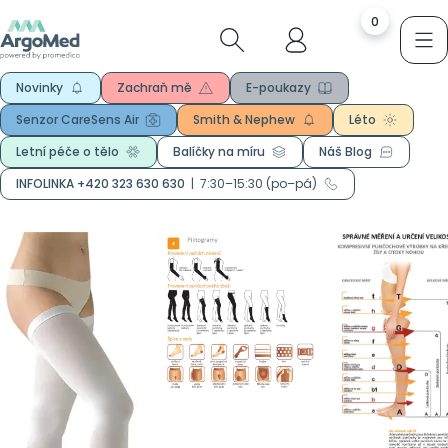
0
Novinky
Zachraň mě
E-poukazy
Senzor CareSens Air
Smith & Nephew
Léto
Letní péče o tělo
Balíčky na míru
Náš Blog
INFOLINKA +420 323 630 630
|
7:30–15:30 (po–pá)