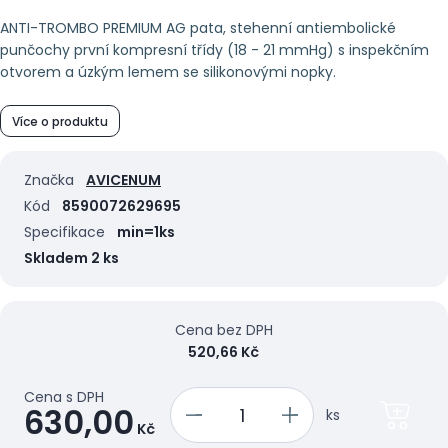
ANTI-TROMBO PREMIUM AG pata, stehenní antiembolické
punčochy první kompresní třídy (18 - 21 mmHg) s inspekčním
otvorem a úzkým lemem se silikonovými nopky.
Více o produktu
Značka
AVICENUM
Kód
8590072629695
Specifikace
min=1ks
Skladem 2 ks
Cena bez DPH
520,66 Kč
Cena s DPH
630,00
ks
Kč