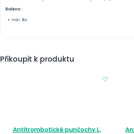
Baleno :
min. 1ks
Přikoupit k produktu
Antitrombotické punčochy L,
An