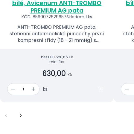
bílé, Avicenum ANTI-TROMBO
bí
PREMIUM AG pata
KÓD: 8590072629657
Skladem 1 ks
ANTI-TROMBO PREMIUM AG pata,
A
stehenní antiembolické punčochy první
steh
kompresní třídy (18 - 21 mmHg) s
k
inspekčním otvorem a úzkým lemem se
ins
silikonovými nopky.
bez DPH
520,66 Kč
min=1ks
630,00
Kč
ks