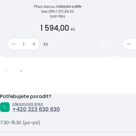
Před slevou
1 992,00 s DPH
bez DPH
1 317,36 Kč
bal=8ks
1 594,00
Kč
ks
Potřebujete poradit?
zákaznická linka
+420 323 630 630
7:30–15:30 (po–pá)