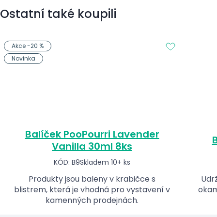
Ostatní také koupili
Akce -20 %
Novinka
Balíček PooPourri Lavender
B
Vanilla 30ml 8ks
KÓD: B9
Skladem 10+ ks
Produkty jsou baleny v krabičce s
Udrž
blistrem, která je vhodná pro vystavení v
okam
kamenných prodejnách.