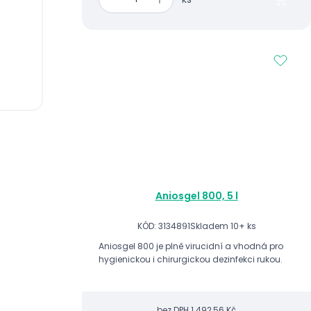
Aniosgel 800, 5 l
KÓD: 3134891
Skladem 10+ ks
Aniosgel 800 je plně virucidní a vhodná pro
hygienickou i chirurgickou dezinfekci rukou.
bez DPH
1 492,56 Kč