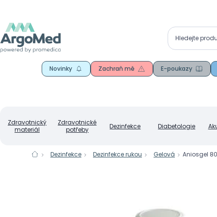
Novinky
Zachraň mě
E-poukazy
Zdravotnický
Zdravotnické
Dezinfekce
Diabetologie
Ak
materiál
potřeby
Dezinfekce
Dezinfekce rukou
Gelová
Aniosgel 80