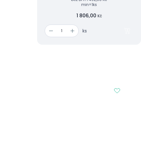
min=1ks
1 806,00
Kč
ks