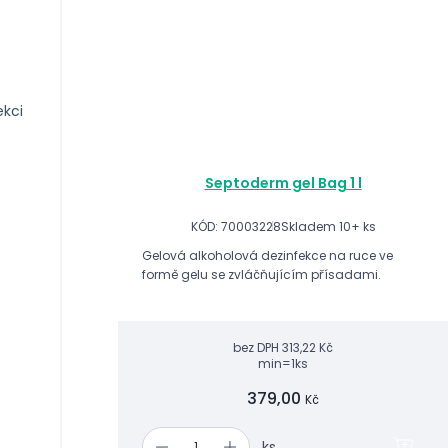
ekci
Septoderm gel Bag 1 l
KÓD: 70003228
Skladem 10+ ks
Gelová alkoholová dezinfekce na ruce ve
formě gelu se zvláčňujícím přísadami.
bez DPH
313,22 Kč
min=1ks
379,00
Kč
ks