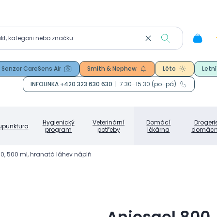
Senzor CareSens Air
Smith & Nephew
Léto
Letní
INFOLINKA +420 323 630 630
|
7:30–15:30 (po–pá)
Hygienický
Veterinární
Domácí
Drogeri
upunktura
program
potřeby
lékárna
domácn
0, 500 ml, hranatá láhev náplň
Aniosgel 800,