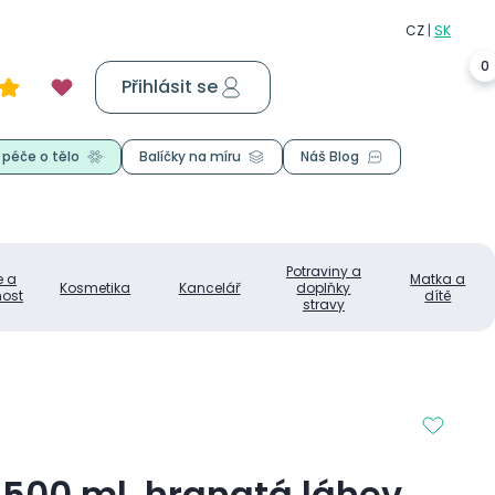
0
Přihlásit se
Košík
0,00 Kč
 péče o tělo
Balíčky na míru
Náš Blog
Potraviny a
e a
Matka a
Kosmetika
Kancelář
doplňky
ost
dítě
stravy
 500 ml, hranatá láhev