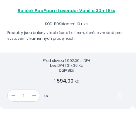
Balíček PooPourri Lavender Vanilla 30ml 8ks
KÓD: B9
Skladem 10+ ks
Produkty jsou baleny v krabičce s blistrem, která je vhodná pro
vystavení v kamenných prodejnách.
Před slevou
1 992,00 s DPH
bez DPH
1 317,36 Kč
bal=8ks
1 594,00
Kč
ks