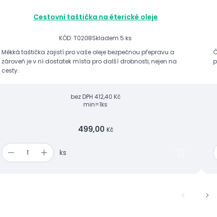
Cestovní taštička na éterické oleje
KÓD: T0208
Skladem 5 ks
Měkká taštička zajistí pro vaše oleje bezpečnou přepravu a
Č
zároveň je v ní dostatek místa pro další drobnosti, nejen na
p
cesty.
bez DPH
412,40 Kč
min=1ks
499,00
Kč
ks