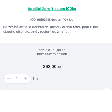
Bacillol Zero Tissues 100ks
KÓD: 9819351
Skladem 10+ bal
Udržitelné, čisticí a dezinfekční utěrky k okamžitému použití bez
obsahu alkoholu, plně virucidní do 2 minut.
bez DPH
350,89 Kč
bal=100ks
min=1bal
393,00
Kč
bal