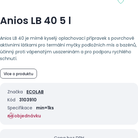
Anios LB 40 5 l
Anios LB 40 je mírně kyselý oplachovací přípravek s povrchově
aktivními látkami pro termální myčky podložních mís a bazénů,
účinný proti vápenatým usazeninám a pro podporu rychlého
schnutí.
Více o produktu
Značka
ECOLAB
Kód
3103910
Specifikace
min=1ks
na objednávku