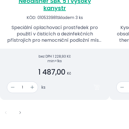
Neodisher SBK 5 l vysoký
kanystr
KÓD: 010533981
Skladem 3 ks
Speciální oplachovací prostředek pro
Kys
použití v čisticích a dezinfekčních
obsah
přístrojích pro nemocniční podložní mísy.
ther
Tekutý koncentrát.
bez DPH
1 228,93 Kč
min=1ks
1 487,00
Kč
ks