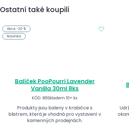
Ostatní také koupili
Akce -20 %
Novinka
Balíček PooPourri Lavender
B
Vanilla 30ml 8ks
KÓD: B9
Skladem 10+ ks
Produkty jsou baleny v krabičce s
Udrž
blistrem, která je vhodná pro vystavení v
okam
kamenných prodejnách.