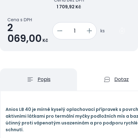
Cena bez DPH
1 709,92 Kč
Cena s DPH
2
ks
069,00
Kč
Popis
Dotaz
Anios LB 40 je mírně kyselý oplachovací přípravek s povrc
aktivními látkami pro termální myčky podložních mís a ba
účinný proti vápenatým usazeninám a pro podporu rychl
schnutí.