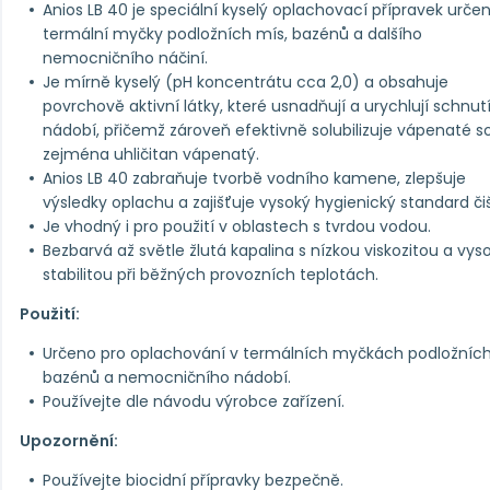
Anios LB 40 je speciální kyselý oplachovací přípravek urče
termální myčky podložních mís, bazénů a dalšího
nemocničního náčiní.
Je mírně kyselý (pH koncentrátu cca 2,0) a obsahuje
povrchově aktivní látky, které usnadňují a urychlují schnut
nádobí, přičemž zároveň efektivně solubilizuje vápenaté sol
zejména uhličitan vápenatý.
Anios LB 40 zabraňuje tvorbě vodního kamene, zlepšuje
výsledky oplachu a zajišťuje vysoký hygienický standard čiš
Je vhodný i pro použití v oblastech s tvrdou vodou.
Bezbarvá až světle žlutá kapalina s nízkou viskozitou a vys
stabilitou při běžných provozních teplotách.
Použití:
Určeno pro oplachování v termálních myčkách podložních
bazénů a nemocničního nádobí.
Používejte dle návodu výrobce zařízení.
Upozornění:
Používejte biocidní přípravky bezpečně.