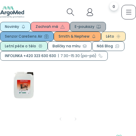
0
Novinky
Zachraň mě
E-poukazy
Senzor CareSens Air
Smith & Nephew
Léto
Letní péče o tělo
Balíčky na míru
Náš Blog
INFOLINKA +420 323 630 630
|
7:30–15:30 (po–pá)