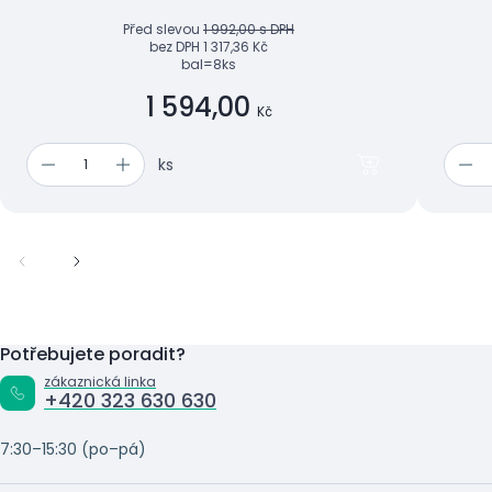
Před slevou
1 992,00 s DPH
bez DPH
1 317,36 Kč
bal=8ks
1 594,00
Kč
ks
Potřebujete poradit?
zákaznická linka
+420 323 630 630
7:30–15:30 (po–pá)