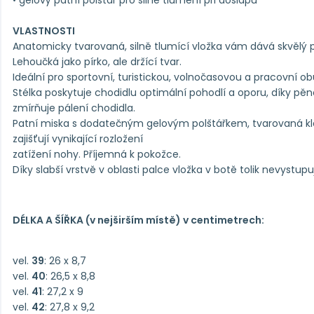
• gelový patní polštář pro silné tlumení při došlapu
VLASTNOSTI
Anatomicky tvarovaná, silně tlumící vložka vám dává skvělý po
Lehoučká jako pírko, ale držící tvar.
Ideální pro sportovní, turistickou, volnočasovou a pracovní ob
Stélka poskytuje chodidlu optimální pohodlí a oporu, díky pěn
zmírňuje pálení chodidla.
Patní miska s dodatečným gelovým polštářkem, tvarovaná kle
zajišťují vynikající rozložení
zatížení nohy. Příjemná k pokožce.
Díky slabší vrstvě v oblasti palce vložka v botě tolik nevystupu
DÉLKA A ŠÍŘKA (v nejširším místě) v centimetrech:
vel.
39
: 26 x 8,7
vel.
40
: 26,5 x 8,8
vel.
41
: 27,2 x 9
vel.
42
: 27,8 x 9,2