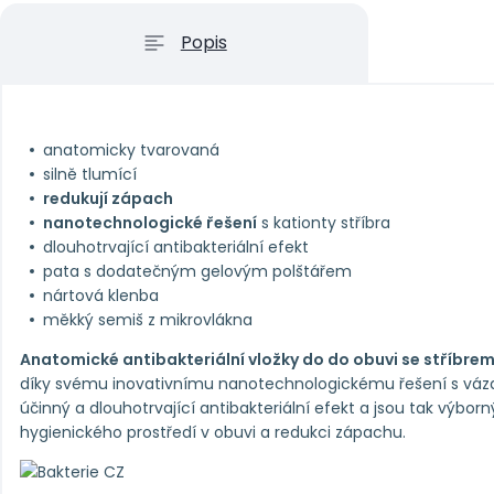
Popis
anatomicky tvarovaná
silně tlumící
redukují zápach
nanotechnologické řešení
s kationty stříbra
dlouhotrvající antibakteriální efekt
pata s dodatečným gelovým polštářem
nártová klenba
měkký semiš z mikrovlákna
Anatomické antibakteriální vložky do do obuvi se stříbr
díky svému inovativnímu nanotechnologickému řešení s váza
účinný a dlouhotrvající antibakteriální efekt a jsou tak výbo
hygienického prostředí v obuvi a redukci zápachu.