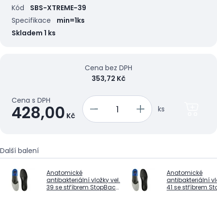
Kód
SBS-XTREME-39
Specifikace
min=1ks
Skladem 1 ks
Cena bez DPH
353,72 Kč
Cena s DPH
428,00
ks
Kč
Další balení
Anatomické
Anatomické
antibakteriální vložky vel.
antibakteriální vl
39 se stříbrem StopBac
41 se stříbrem S
X-TREME
X-TREME