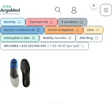
0
Novinky
Zachraň mě
E-poukazy
Senzor CareSens Air
Smith & Nephew
Léto
Letní péče o tělo
Balíčky na míru
Náš Blog
INFOLINKA +420 323 630 630
|
7:30–15:30 (po–pá)