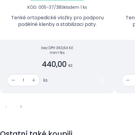
KÓD: 005-37/38
Skladem 1 ks
Tenké ortopedické vložky pro podporu
Ten
podélné klenby a stabilizaci paty.
p
bez DPH
363,64 Kč
min=1ks
440,00
Kč
ks
Ostatní také koupili