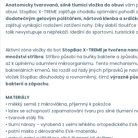
Anatomicky tvarovaná, silně tlumící vložka do obuvi
vám po
obuvi. StopBac X-TREME zajišťuje chodidlu optimální pohodlí 
dodatečným gelovým polštářem, nártová klenba a srdíčk
zajištují vynikající rozložení zatížení nohy. Díky slabší tloušťc
tolik nevystupuje a nepřekáží. Ideální do sportovní, turistické
Aktivní zóna vložky do bot
StopBac X-TREME je tvořena nano
množství stříbra
. Stříbro působí na buňky bakterie a způsobuj
až k úplnému odumření mikroorganismu. Tento mechanismus
bakteriálních kmenů. Na rozdíl od řady jiných přípravků je nav
vložek StopBac dlouhodobý a rovnoměrný, čímž
výrazně půs
bakterií a zápachu.
MATERIÁLY
• měkký semiš z mikrovlákna, příjemný k pokožce
• latex se schopností zapamatování tvaru pro silné tlumení 
• tvarově stálý flís
• tlumí nárazy – vyrobená z velmi lehkého ortopedického EV
• patní miska z děrovaného EVA-materiálu