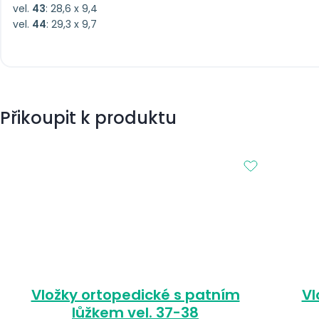
vel.
43
: 28,6 x 9,4
vel.
44
: 29,3 x 9,7
Přikoupit k produktu
Vložky ortopedické s patním
Vl
lůžkem vel. 37-38