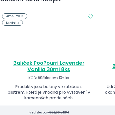
Akce -20 %
Novinka
Balíček PooPourri Lavender
B
Vanilla 30ml 8ks
KÓD: B9
Skladem 10+ ks
Produkty jsou baleny v krabičce s
Udrž
blistrem, která je vhodná pro vystavení v
okam
kamenných prodejnách.
Před slevou
1 992,00 s DPH