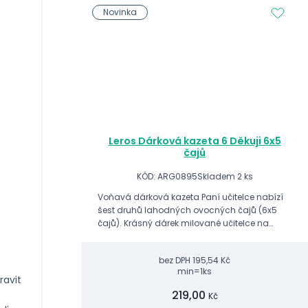
Novinka
Leros Dárková kazeta 6 Děkuji 6x5
čajů
KÓD: ARG0895
Skladem 2 ks
Voňavá dárková kazeta Paní učitelce nabízí
šest druhů lahodných ovocných čajů (6x5
čajů). Krásný dárek milované učitelce na
konci školního roku.
bez DPH
195,54 Kč
min=1ks
ravit
219,00
Kč