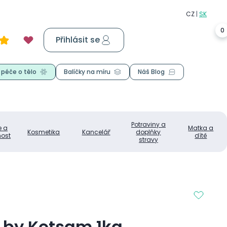
0
Přihlásit se
Košík
0,00 Kč
 péče o tělo
Balíčky na míru
Náš Blog
Potraviny a
e a
Matka a
Kosmetika
Kancelář
doplňky
ost
dítě
stravy
 by Kotsam 1kg