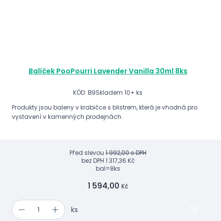
Balíček PooPourri Lavender Vanilla 30ml 8ks
KÓD: B9
Skladem 10+ ks
Produkty jsou baleny v krabičce s blistrem, která je vhodná pro
vystavení v kamenných prodejnách.
Před slevou
1 992,00 s DPH
bez DPH
1 317,36 Kč
bal=8ks
1 594,00
Kč
ks