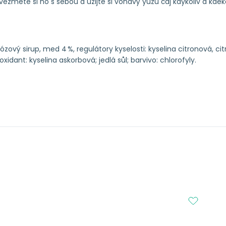
vezměte si ho s sebou a užijte si voňavý yuzu čaj kdykoliv a kdeko
ózový sirup, med 4 %, regulátory kyselosti: kyselina citronová, cit
idant: kyselina askorbová; jedlá sůl; barvivo: chlorofyly.