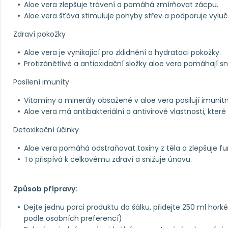
Aloe vera zlepšuje trávení a pomáhá zmírňovat zácpu.
Aloe vera šťáva stimuluje pohyby střev a podporuje vyluč
Zdraví pokožky
Aloe vera je vynikající pro zklidnění a hydrataci pokožky.
Protizánětlivé a antioxidační složky aloe vera pomáhají s
Posílení imunity
Vitamíny a minerály obsažené v aloe vera posilují imuni
Aloe vera má antibakteriální a antivirové vlastnosti, které 
Detoxikační účinky
Aloe vera pomáhá odstraňovat toxiny z těla a zlepšuje fun
To přispívá k celkovému zdraví a snižuje únavu.
Způsob přípravy:
Dejte jednu porci produktu do šálku, přidejte 250 ml hor
podle osobních preferencí)