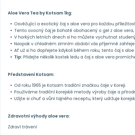
Aloe Vera Tea by Kotsam 1kg:
Osvěžující a exotický čaj s aloe vera pro každou příležitos
Tento ovocný čaj je bohatě obohacený o gel z aloe vera, k
V horkých letních dnech si ho můžete vychutnat studený
Naopak v chladném zimním období vás příjemně zahřeje j
Ať už si ho dopřejete kdykoli během roku, tento čaj s aloe
Tip:
Přidejte několik kostek ledu a čaj s aloe vera promíc
Představení Kotsam:
Od roku 1965 je Kotsam tradiční značkou čaje v Koreji.
Používáme tradiční korejské metody výroby čaje a přírod
Užijte si chuť a vůni tajného receptu, který udržuje korejsk
Zdravotní výhody aloe vera:
Zdraví trávení