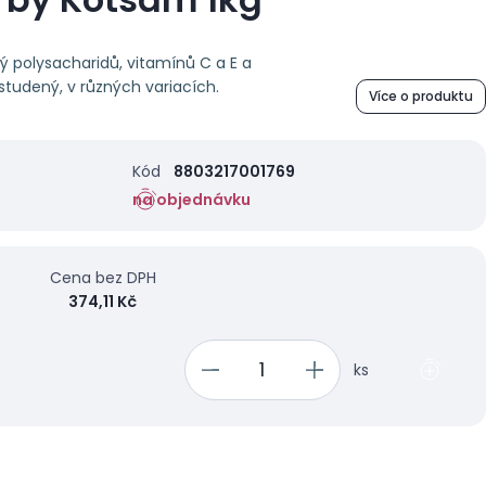
ný polysacharidů, vitamínů C a E a
 studený, v různých variacích.
Více o produktu
Kód
8803217001769
na objednávku
Cena bez DPH
374,11 Kč
ks