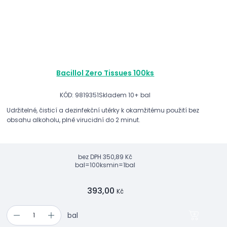
Bacillol Zero Tissues 100ks
KÓD: 9819351
Skladem 10+ bal
Udržitelné, čisticí a dezinfekční utěrky k okamžitému použití bez
obsahu alkoholu, plně virucidní do 2 minut.
bez DPH
350,89 Kč
bal=100ks
min=1bal
393,00
Kč
bal