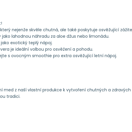
t!
terý nejenže skvěle chutná, ale také poskytuje osvěžující zážite
 jako lahodnou náhradu za aloe džus nebo limonádu.
ako exotický teplý nápoj.
 vera je ideální volbou pro osvěžení a pohodu.
hejte s ovocným smoothie pro extra osvěžující letní nápoj.
ní med z naší vlastní produkce k vytvoření chutných a zdravých 
ou tradici.