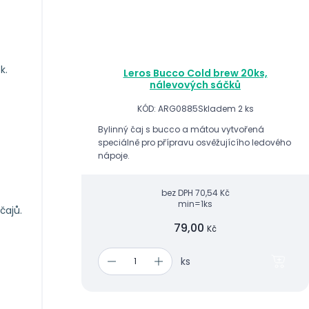
k.
Leros Bucco Cold brew 20ks,
nálevových sáčků
KÓD: ARG0885
Skladem 2 ks
Bylinný čaj s bucco a mátou vytvořená
speciálně pro přípravu osvěžujícího ledového
nápoje.
bez DPH
70,54 Kč
min=1ks
čajů.
79,00
Kč
ks