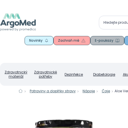
Novinky
Zachraň mě
E-poukazy
Zdravotnický
Zdravotnické
Dezinfekce
Diabetologie
Ak
materiál
potřeby
Potraviny a doplňky stravy
Nápoje
Čaje
Aloe Ve