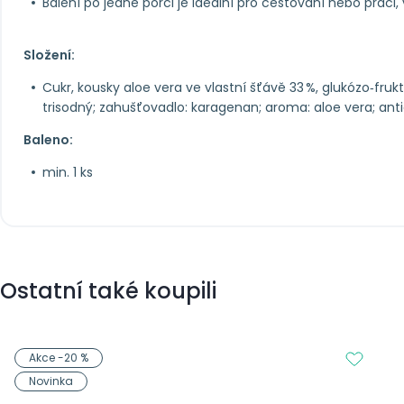
Balení po jedné porci je ideální pro cestování nebo práci, 
Složení:
Cukr, kousky aloe vera ve vlastní šťávě 33 %, glukózo‑frukt
trisodný; zahušťovadlo: karagenan; aroma: aloe vera; antiox
Baleno:
min. 1 ks
Ostatní také koupili
Akce -20 %
Novinka