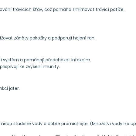
ování trávicích šťáv, což pomáhá zmírňovat trávicí potíže.
nižovat záněty pokožky a podporují hojení ran.
tní systém a pomáhají předcházet infekcím.
přispívají ke zvýšení imunity.
kci jater.
ké nebo studené vody a dobře promíchejte. (Množství vody lze up