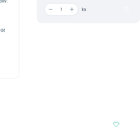
liv.
ks
rát