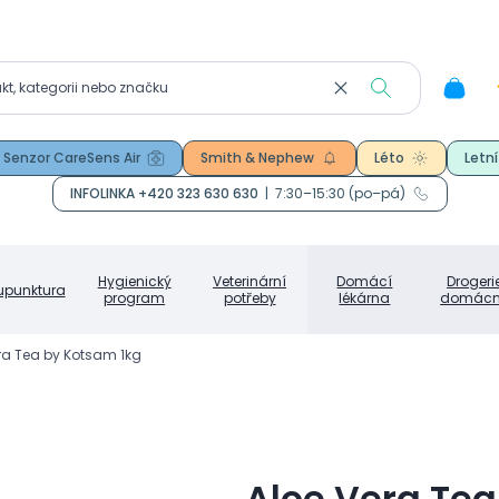
Senzor CareSens Air
Smith & Nephew
Léto
Letní
INFOLINKA +420 323 630 630
|
7:30–15:30 (po–pá)
Hygienický
Veterinární
Domácí
Drogeri
upunktura
program
potřeby
lékárna
domácn
ra Tea by Kotsam 1kg
Aloe Vera Tea