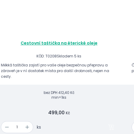
Cestovní taštička na éterické oleje
KÓD: T0208
Skladem 5 ks
Měkká taštička zajistí pro vaše oleje bezpečnou přepravu a
Č
zároveň je v ní dostatek místa pro další drobnosti, nejen na
p
cesty.
bez DPH
412,40 Kč
min=1ks
499,00
Kč
ks