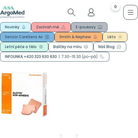
0
Novinky
Zachraň mě
E-poukazy
Senzor CareSens Air
Smith & Nephew
Léto
Letní péče o tělo
Balíčky na míru
Náš Blog
INFOLINKA +420 323 630 630
|
7:30–15:30 (po–pá)