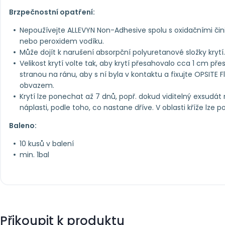
Brzpečnostní opatření:
Nepoužívejte ALLEVYN Non-Adhesive spolu s oxidačními čini
nebo peroxidem vodíku.
Může dojít k narušení absorpční polyuretanové složky krytí.
Velikost krytí volte tak, aby krytí přesahovalo cca 1 cm přes
stranou na ránu, aby s ní byla v kontaktu a fixujte OPSITE F
obvazem.
Krytí lze ponechat až 7 dnů, popř. dokud viditelný exsudát
náplasti, podle toho, co nastane dříve. V oblasti kříže lze
Baleno:
10 kusů v balení
min. 1bal
Přikoupit k produktu