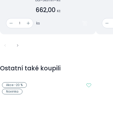
bal=5ks
min=1ks
662,00
Kč
ks
Ostatní také koupili
Akce -20 %
Novinka