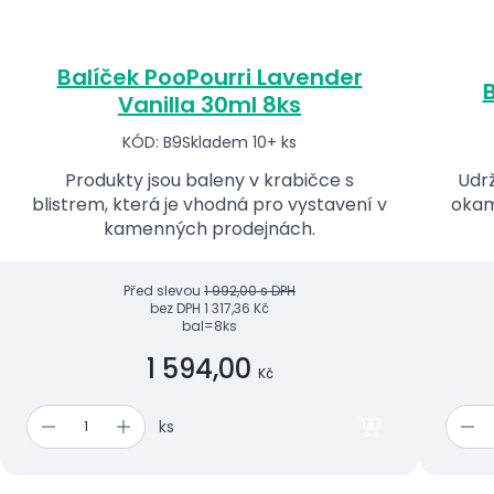
Balíček PooPourri Lavender
B
Vanilla 30ml 8ks
KÓD: B9
Skladem 10+ ks
Produkty jsou baleny v krabičce s
Udrž
blistrem, která je vhodná pro vystavení v
okam
kamenných prodejnách.
Před slevou
1 992,00 s DPH
bez DPH
1 317,36 Kč
bal=8ks
1 594,00
Kč
ks