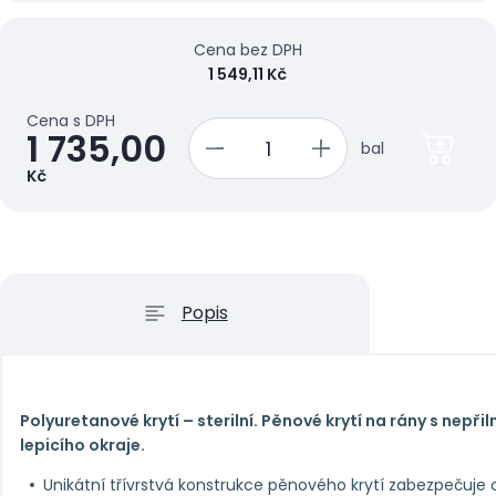
Cena bez DPH
1 549,11 Kč
Cena s DPH
1 735,00
bal
Kč
Popis
Polyuretanové krytí – sterilní. Pěnové krytí na rány s nep
lepicího okraje.
Unikátní třívrstvá konstrukce pěnového krytí zabezpeču