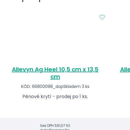
Allevyn Ag Heel 10,5 cm x 13,5
All
cm
KÓD: 66800098_dop
Skladem 3 ks
Pěnové krytí - prodej po 1 ks.
bez DPH
591,07 Kč