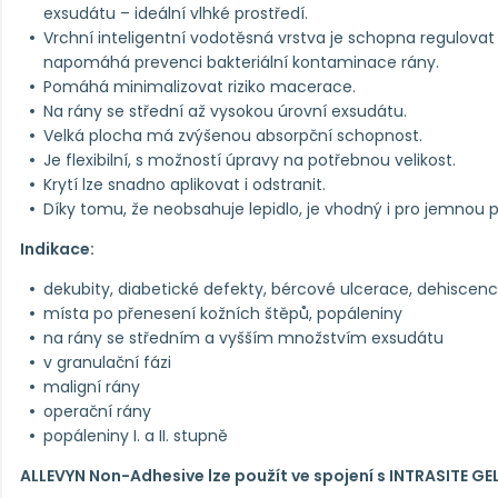
exsudátu – ideální vlhké prostředí.
Vrchní inteligentní vodotěsná vrstva je schopna regulova
napomáhá prevenci bakteriální kontaminace rány.
Pomáhá minimalizovat riziko macerace.
Na rány se střední až vysokou úrovní exsudátu.
Velká plocha má zvýšenou absorpční schopnost.
Je flexibilní, s možností úpravy na potřebnou velikost.
Krytí lze snadno aplikovat i odstranit.
Díky tomu, že neobsahuje lepidlo, je vhodný i pro jemnou 
Indikace:
dekubity, diabetické defekty, bércové ulcerace, dehiscen
místa po přenesení kožních štěpů, popáleniny
na rány se středním a vyšším množstvím exsudátu
v granulační fázi
maligní rány
operační rány
popáleniny I. a II. stupně
ALLEVYN Non-Adhesive lze použít ve spojení s INTRASITE GE