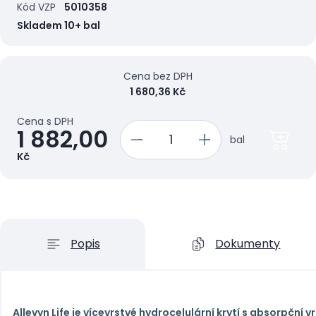
Kód VZP
5010358
Skladem 10+ bal
Cena bez DPH
1 680,36 Kč
Cena s DPH
1 882,00
bal
Kč
Popis
Dokumenty
Allevyn Life je vícevrstvé hydrocelulární krytí s absorpční 