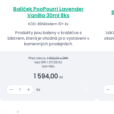
Balíček PooPourri Lavender
B
Vanilla 30ml 8ks
KÓD: B9
Skladem 10+ ks
Produkty jsou baleny v krabičce s
Udrž
blistrem, která je vhodná pro vystavení v
okam
kamenných prodejnách.
Před slevou
1 992,00 s DPH
bez DPH
1 317,36 Kč
bal=8ks
1 594,00
Kč
ks