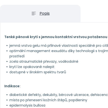
Popis
Tenké pěnové krytí s jemnou kontaktní vrstvou potaženou
jemná vrstva gelu má přilnavé vlastnosti speciálně pro cit
optimální management exsudátu díky technologii s trojím
prostředí
zcela atraumatické převazy, voděodolné
krytí lze opakovaně nalepit
dostupné v širokém spektru tvarů
Indikace:
diabetické defekty, dekubity, bércové ulcerace, dehiscen
místa po přenesení kožních štěpů, popáleniny
epidermolysis bullosa