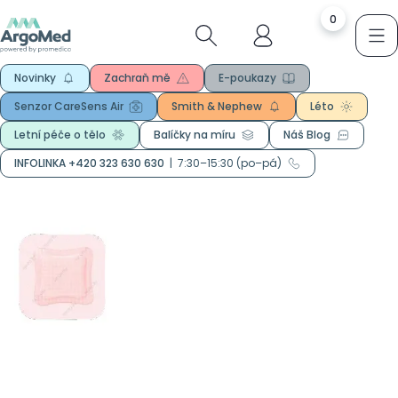
0
Novinky
Zachraň mě
E-poukazy
Senzor CareSens Air
Smith & Nephew
Léto
Letní péče o tělo
Balíčky na míru
Náš Blog
INFOLINKA +420 323 630 630
|
7:30–15:30 (po–pá)