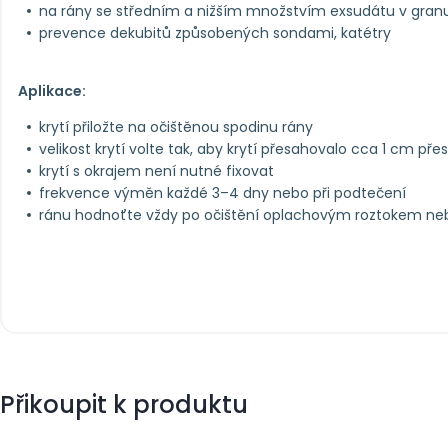
na rány se středním a nižším množstvím exsudátu v granula
prevence dekubitů způsobených sondami, katétry
Aplikace:
krytí přiložte na očištěnou spodinu rány
velikost krytí volte tak, aby krytí přesahovalo cca 1 cm pře
krytí s okrajem není nutné fixovat
frekvence výměn každé 3–4 dny nebo při podtečení
ránu hodnoťte vždy po očištění oplachovým roztokem ne
Přikoupit k produktu