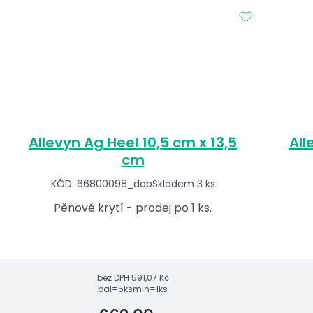
Allevyn Ag Heel 10,5 cm x 13,5
All
cm
KÓD: 66800098_dop
Skladem 3 ks
Pěnové krytí - prodej po 1 ks.
bez DPH
591,07 Kč
bal=5ks
min=1ks