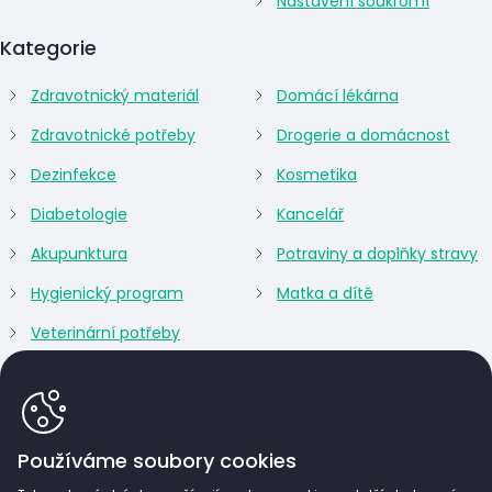
Nastavení soukromí
Kategorie
Zdravotnický materiál
Domácí lékárna
Zdravotnické potřeby
Drogerie a domácnost
Dezinfekce
Kosmetika
Diabetologie
Kancelář
Akupunktura
Potraviny a doplňky stravy
Hygienický program
Matka a dítě
Veterinární potřeby
Používáme soubory cookies