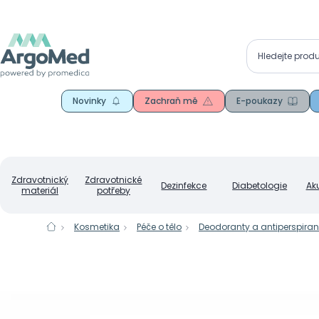
Novinky
Zachraň mě
E-poukazy
Zdravotnický
Zdravotnické
Dezinfekce
Diabetologie
Ak
materiál
potřeby
Kosmetika
Péče o tělo
Deodoranty a antiperspiran