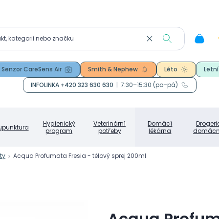
Senzor CareSens Air
Smith & Nephew
Léto
Letní
INFOLINKA +420 323 630 630
|
7:30–15:30 (po–pá)
Hygienický
Veterinární
Domácí
Drogeri
upunktura
program
potřeby
lékárna
domácn
ty
Acqua Profumata Fresia - tělový sprej 200ml
Acqua Profuma