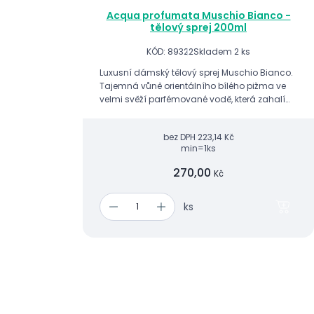
Acqua profumata Muschio Bianco -
tělový sprej 200ml
KÓD: 89322
Skladem 2 ks
Luxusní dámský tělový sprej Muschio Bianco.
Tajemná vůně orientálního bílého pižma ve
velmi svěží parfémované vodě, která zahalí
celé tělo svými intenzivními a smyslnými
tóny.
bez DPH
223,14 Kč
min=1ks
270,00
Kč
ks