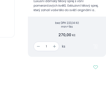
Luxusní dámský tělový sprej s vůní
pomerančových květů. Exkluzivní tělový sprej,
který zahalí vaše tělo do svěží originální a
neopakovatelné vůně citrusových tónů
pomerančového květu.
bez DPH
223,14 Kč
min=1ks
270,00
Kč
ks