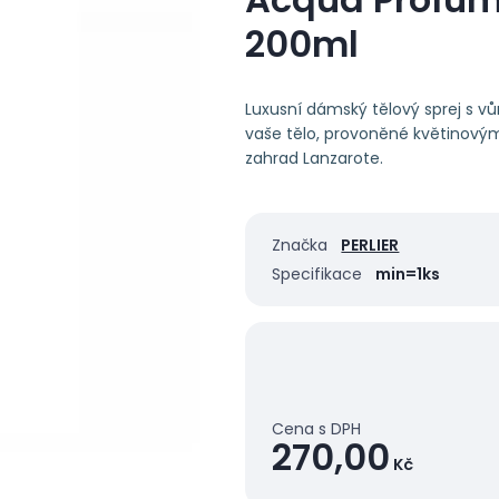
200ml
Luxusní dámský tělový sprej s vůní
vaše tělo, provoněné květinovým
zahrad Lanzarote.
Značka
PERLIER
Specifikace
min=1ks
Cena s DPH
270,00
Kč