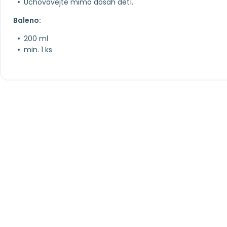
Uchovávejte mimo dosah dětí.
Baleno:
200 ml
min. 1 ks