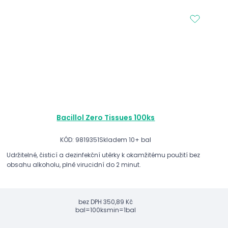
Bacillol Zero Tissues 100ks
KÓD: 9819351
Skladem 10+ bal
Udržitelné, čisticí a dezinfekční utěrky k okamžitému použití bez
obsahu alkoholu, plně virucidní do 2 minut.
bez DPH
350,89 Kč
bal=100ks
min=1bal