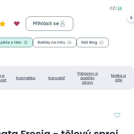
0
Přihlásit se
Košík
0,00 Kč
 péče o tělo
Balíčky na míru
Náš Blog
Potraviny a
e a
Matka a
Kosmetika
Kancelář
doplňky
ost
dítě
stravy
ta Fresia - tělový sprej