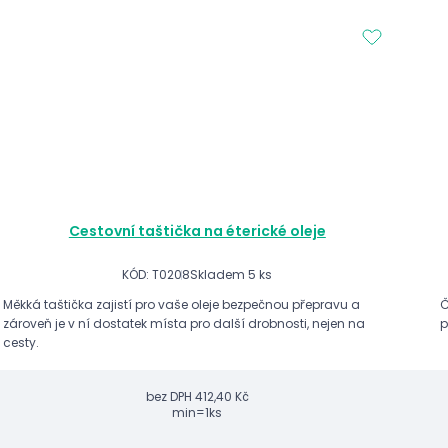
Cestovní taštička na éterické oleje
KÓD: T0208
Skladem 5 ks
Měkká taštička zajistí pro vaše oleje bezpečnou přepravu a
Č
zároveň je v ní dostatek místa pro další drobnosti, nejen na
p
cesty.
bez DPH
412,40 Kč
min=1ks