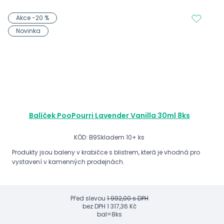
Akce -20 %
Novinka
Balíček PooPourri Lavender Vanilla 30ml 8ks
KÓD: B9
Skladem 10+ ks
Produkty jsou baleny v krabičce s blistrem, která je vhodná pro
vystavení v kamenných prodejnách.
Před slevou
1 992,00 s DPH
bez DPH
1 317,36 Kč
bal=8ks