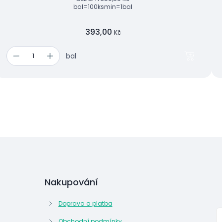
bal=100ks
min=1bal
393,00
Kč
bal
Nakupování
Doprava a platba
Obchodní podmínky