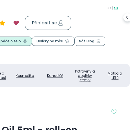
0
Přihlásit se
Košík
0,00 Kč
 péče o tělo
Balíčky na míru
Náš Blog
Potraviny a
e a
Matka a
Kosmetika
Kancelář
doplňky
ost
dítě
stravy
Oil 5ml - roll-on