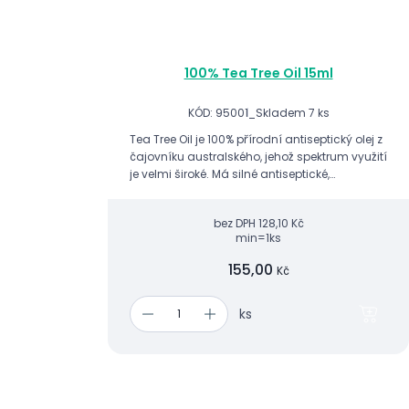
100% Tea Tree Oil 15ml
KÓD: 95001_
Skladem 7 ks
Tea Tree Oil je 100% přírodní antiseptický olej z
čajovníku australského, jehož spektrum využití
je velmi široké. Má silné antiseptické,
antimykotické a protiplísňové účinky.
bez DPH
128,10 Kč
min=1ks
155,00
Kč
ks