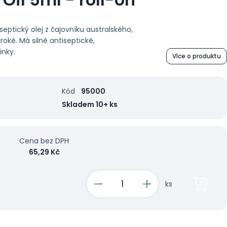
iseptický olej z čajovníku australského,
iroké. Má silné antiseptické,
inky.
Více o produktu
Kód
95000
Skladem 10+ ks
Cena bez DPH
65,29 Kč
ks