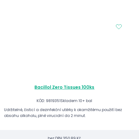
Bacillol Zero Tissues 100ks
KÓD: 9819351
Skladem 10+ bal
Udržitelné, čisticí a dezinfekční utěrky k okamžitému použití bez
obsahu alkoholu, plně virucidní do 2 minut.
bez DPH
350,89 Kč