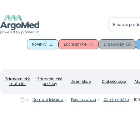
Novinky
Zachraň mě
E-poukazy
Zdravotnický
Zdravotnické
Dezinfekce
Diabetologie
Ak
materiál
potřeby
Domácí lékárna
Péče o zdraví
Ošetření kůže
100