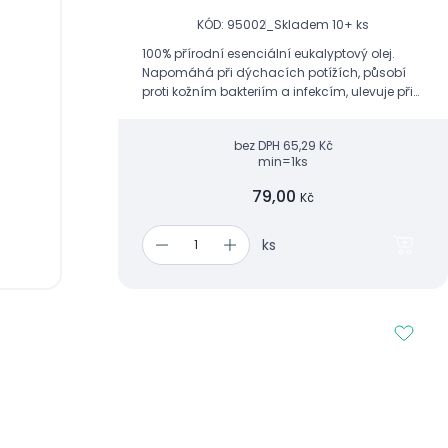
KÓD: 95002_
Skladem 10+ ks
100% přírodní esenciální eukalyptový olej.
Napomáhá při dýchacích potížích, působí
proti kožním bakteriím a infekcím, ulevuje při
revmatismu a ničí choroboplodné zárodky v
ovzduší.
bez DPH
65,29 Kč
min=1ks
79,00
Kč
ks