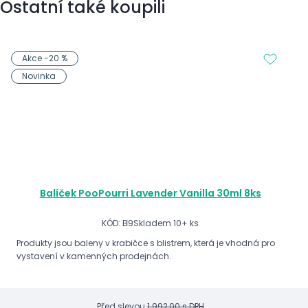
Ostatní také koupili
Akce -20 %
Novinka
Balíček PooPourri Lavender Vanilla 30ml 8ks
KÓD: B9
Skladem 10+ ks
Produkty jsou baleny v krabičce s blistrem, která je vhodná pro
vystavení v kamenných prodejnách.
Před slevou
1 992,00 s DPH