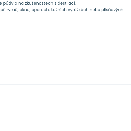
tě půdy a na zkušenostech s destilací.
při rýmě, akné, oparech, kožních vyrážkách nebo plísňových