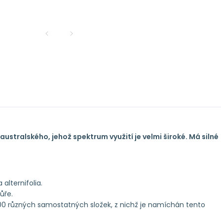
 australského, jehož spektrum využití je velmi široké. Má silné
alternifolia.
ůře.
 100 různých samostatných složek, z nichž je namíchán tento