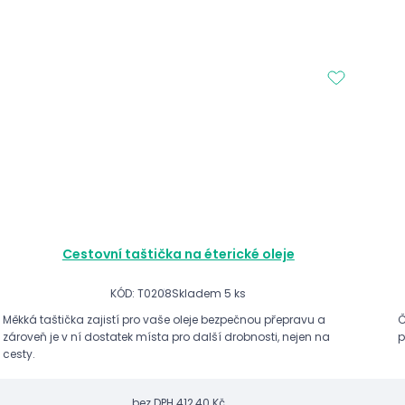
Cestovní taštička na éterické oleje
KÓD: T0208
Skladem 5 ks
Měkká taštička zajistí pro vaše oleje bezpečnou přepravu a
Č
zároveň je v ní dostatek místa pro další drobnosti, nejen na
p
cesty.
bez DPH
412,40 Kč