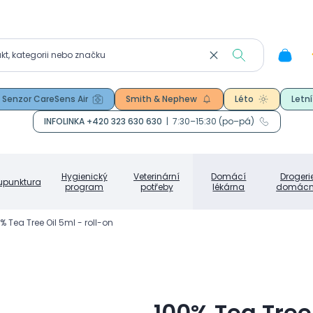
Senzor CareSens Air
Smith & Nephew
Léto
Letní
INFOLINKA +420 323 630 630
|
7:30–15:30 (po–pá)
Hygienický
Veterinární
Domácí
Drogeri
upunktura
program
potřeby
lékárna
domácn
% Tea Tree Oil 5ml - roll-on
100% Tea Tree 