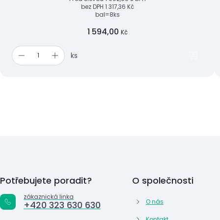
bez DPH
1 317,36 Kč
bal=8ks
1 594,00
Kč
ks
Potřebujete poradit?
O společnosti
zákaznická linka
O nás
+420 323 630 630
Kontakt