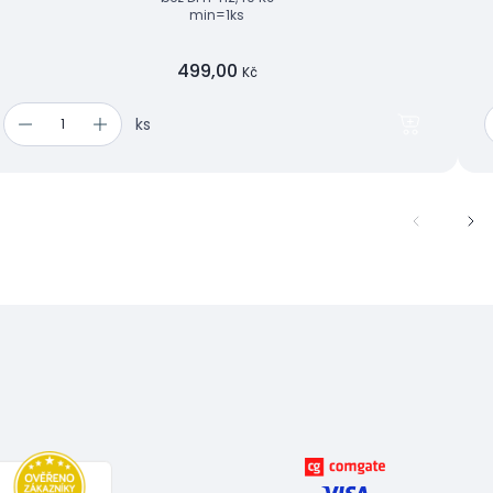
min=1ks
499,00
Kč
ks