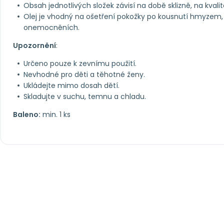
Obsah jednotlivých složek závisí na době sklizně, na kvali
Olej je vhodný na ošetření pokožky po kousnutí hmyzem, 
onemocněních.
Upozornění
:
Určeno pouze k zevnímu použití.
Nevhodné pro děti a těhotné ženy.
Ukládejte mimo dosah dětí.
Skladujte v suchu, temnu a chladu.
Baleno:
min. 1 ks