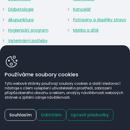
Diabetologie
Kancelář
Akupunktura
Potraviny a doplňky stravy
Hygienický program
Matka a dítě
Veterinární potřeby
Používáme soubory cookies
Tyto webové stránky používají soubory cookies a další sledovací
nástroje s cílem vylepšení uživatelského prostředí, zobrazení
přizpůsobeného obsahu a reklam, analýzy návštěvnosti webových
stránek a zjištění zdroje návštěvnosti.
Lékařům a zdravotnickým zařízením nabízíme po
Souhlasím
Odmítám
Upravit předvolby
registraci zvýhodněné ceny a exkluzivní sortiment.
(c) ARGOMED CZ 2026
Power by
Zaregistrujte se a nakupujte výhodněji.