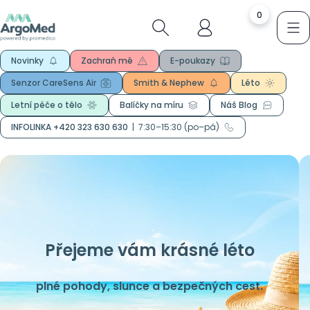
0
Novinky
Zachraň mě
E-poukazy
Senzor CareSens Air
Smith & Nephew
Léto
Letní péče o tělo
Balíčky na míru
Náš Blog
INFOLINKA +420 323 630 630
|
7:30–15:30 (po–pá)
Přejeme vám krásné léto
plné pohody, slunce a bezpečných cest.