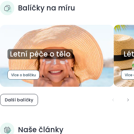
Balíčky na míru
Letní péče o tělo
Lé
Více o balíčku
Více 
Další balíčky
Naše články