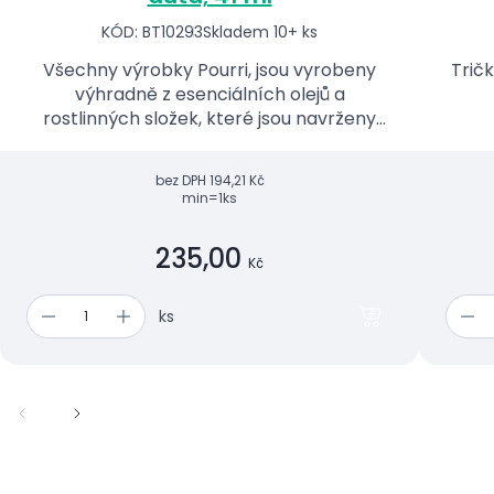
KÓD: BT10293
Skladem 10+ ks
Všechny výrobky Pourri, jsou vyrobeny
Tričk
výhradně z esenciálních olejů a
rostlinných složek, které jsou navrženy
tak, aby odvedly svou práci a náhodou
úžasně voněly.
bez DPH
194,21 Kč
min=1ks
235,00
Kč
ks